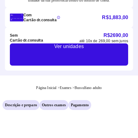
unidade da sua preferência dentro do horário de coleta.
Com
R$
1,883,00
Cartão dr.consulta
R$
2690,00
Sem
Cartão dr.consulta
até
10
x de
269,00
sem juros
Ver unidades
Página Inicial
>
Exames
>
Bussulfano adulto
Descrição e preparo
Outros exames
Pagamento