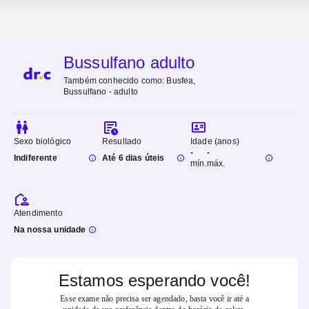
Bussulfano adulto
Também conhecido como:
Busfea,
Bussulfano - adulto
Sexo biológico
Resultado
Idade (anos)
-
-
Indiferente
Até 6 dias úteis
mín.
máx.
Atendimento
Na nossa unidade
Estamos esperando você!
Esse exame não precisa ser agendado, basta você ir até a