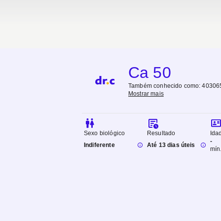
Ca 50
Também conhecido como:
403065
Mostrar mais
Sexo biológico
Resultado
Ida
-
Indiferente
Até 13 dias úteis
mín