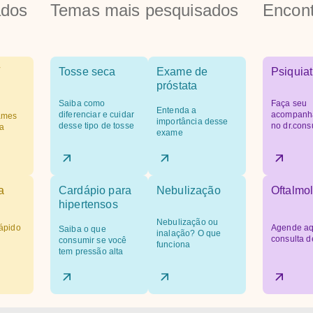
ados
Temas mais pesquisados
Encont
Tosse seca
Exame de
Psiquiat
próstata
Saiba como
Faça seu
Entenda a
diferenciar e cuidar
acompanh
ames
importância desse
desse tipo de tosse
no dr.cons
a
exame
a
Cardápio para
Nebulização
Oftalmol
hipertensos
Nebulização ou
ápido
Agende aq
Saiba o que
inalação? O que
consulta d
consumir se você
funciona
tem pressão alta