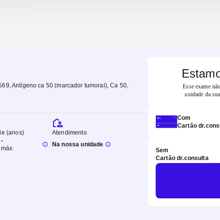
Estamo
69, Antígeno ca 50 (marcador tumoral), Ca 50
,
Esse exame não 
unidade da sua
Com
Cartão dr.cons
de (anos)
Atendimento
-
Na nossa unidade
.
máx.
Sem
Cartão dr.consulta