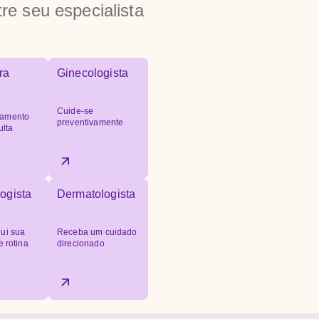
re seu especialista
ra
Ginecologista
Cuide-se
amento
preventivamente
ulta
ogista
Dermatologista
ui sua
Receba um cuidado
e rotina
direcionado