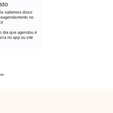
sto
nós sabemos disso
 reagendamento no
il
no dia que agendou é
cia no app ou site
ste