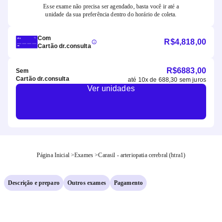
Esse exame não precisa ser agendado, basta você ir até a
unidade da sua preferência dentro do horário de coleta.
Com
R$
4,818,00
Cartão dr.consulta
R$
6883,00
Sem
Cartão dr.consulta
até
10
x de
688,30
sem juros
Ver unidades
Página Inicial
>
Exames
>
Carasil - arteriopatia cerebral (htra1)
Descrição e preparo
Outros exames
Pagamento