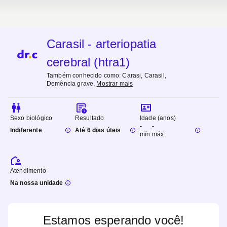
Carasil - arteriopatia
cerebral (htra1)
Também conhecido como:
Carasi, Carasil,
Demência grave
,
Mostrar mais
Sexo biológico
Resultado
Idade (anos)
-
-
Indiferente
Até 6 dias úteis
mín.
máx.
Atendimento
Na nossa unidade
Estamos esperando você!