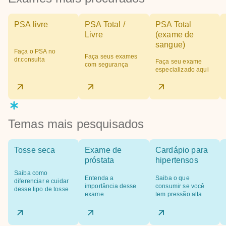
PSA livre
PSA Total /
PSA Total
Livre
(exame de
sangue)
Faça o PSA no
Faça seus exames
dr.consulta
Faça seu exame
com segurança
especializado aqui
Temas mais pesquisados
Tosse seca
Exame de
Cardápio para
próstata
hipertensos
Saiba como
Entenda a
Saiba o que
diferenciar e cuidar
importância desse
consumir se você
desse tipo de tosse
exame
tem pressão alta