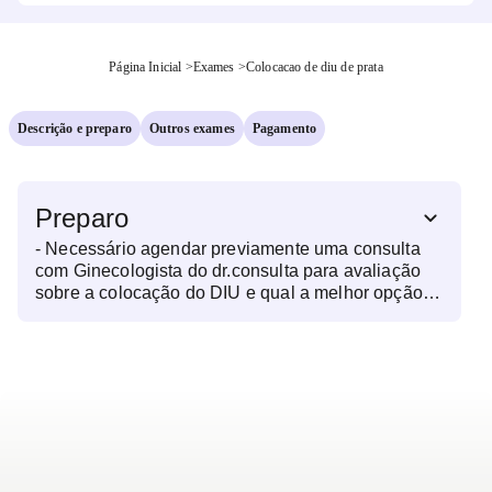
Página Inicial
>
Exames
>
Colocacao de diu de prata
Descrição e preparo
Outros exames
Pagamento
Preparo
- Necessário agendar previamente uma consulta
com Ginecologista do dr.consulta para avaliação
sobre a colocação do DIU e qual a melhor opção. -
Realizar abstinência sexual por 72h (3 dias sem
relação sexual) - Estar no final do período
menstrual (do 3º ao 8º dia de menstruação) - Tomar
1 comprimido de Buscopan 10mg ou Piroxicam 20
mg 30 minutos antes do procedimento, prescrito
pelo seu médico. - Apresentar exame de
colpocitologia oncótica (Papanicolau) recente (até
3 meses) OBS: O DISPOSITIVO INTRAUTERINO
(DIU) ESTÁ INCLUSO NO PROCEDIMENTO