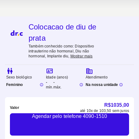
Colocacao de diu de
prata
Também conhecido como:
Dispositivo
intrauterino não hormonal, Diu não
hormonal, Implante diu
,
Mostrar mais
Sexo biológico
Idade (anos)
Atendimento
-
-
Feminino
Na nossa unidade
mín.
máx.
R$
1035,00
Valor
até
10
x de
103,50
sem juros
Agendar pelo telefone 4090-1510