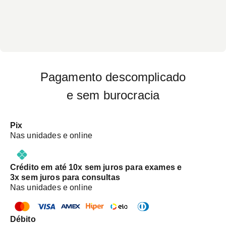
"COLOCAÇÃO DE DIU DE PRATA" Atendimento
às crianças entre 12 até 17 anos e 11 meses:
necessário assinatura do "Termo de
Responsabilidade Atendimento Crianças e
Adolescentes". Será necessário a presença de um
acompanhante (não necessariamente o
responsável legal). NOTA: o termo pode ser
Pagamento descomplicado
retirado em uma das nossas unidades físicas.
e sem burocracia
Pix
Nas unidades e online
Crédito em até 10x sem juros para exames e
3x sem juros para consultas
Nas unidades e online
Débito