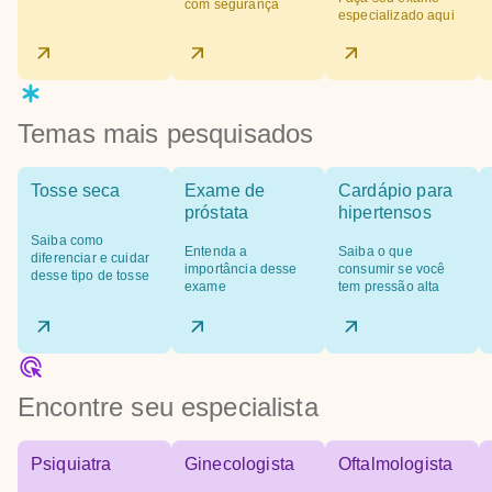
com segurança
especializado aqui
Temas mais pesquisados
Tosse seca
Exame de
Cardápio para
próstata
hipertensos
Saiba como
Entenda a
Saiba o que
diferenciar e cuidar
importância desse
consumir se você
desse tipo de tosse
exame
tem pressão alta
Encontre seu especialista
Psiquiatra
Ginecologista
Oftalmologista