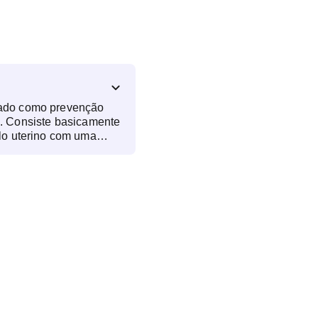
zado como prevenção
te
olo uterino com uma
ste material colocado
 posteriormente por um
olo do útero, analisa
vicais, chamadas de
ultados são expressos em
o da gravidade, varia
(câncer invasor). Não
ntes
 de gestação devem ter
alizada somente pelo
ecomenda-se