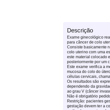
Descrição
Exame ginecológico re
para câncer de colo uter
Consiste basicamente na
colo uterino com uma es
este material colocado
posteriormente por um c
Este exame verifica a m
mucosa do colo do útero
células cervicais, chama
Os resultados são expr
dependendo da gravidade
ao grau V (câncer invaso
Não é obrigatório pedid
Restrição: pacientes ge
gestação devem ter a co