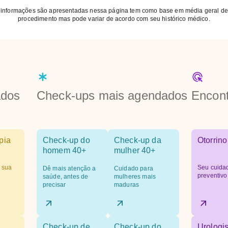
 informações são apresentadas nessa página tem como base em média geral de
procedimento mas pode variar de acordo com seu histórico médico.
ados
Check-ups mais agendados
Encont
pia
Check-up do
Check-up da
Otorrino
homem 40+
mulher 40+
 sua
Seu cuida
Dê mais atenção a
Cuidado para
preventivo
saúde, antes de
mulheres mais
precisar
maduras
Check-up de
Check-up do
Urologis