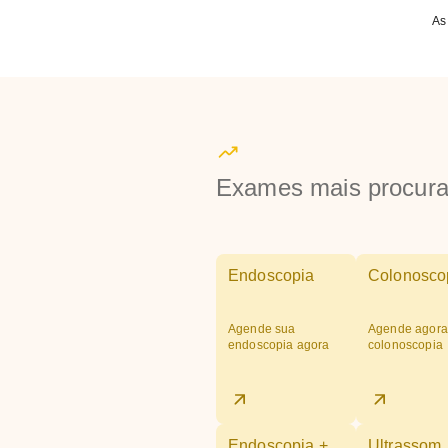
As
Exames mais procur
Endoscopia
Colonosco
Agende sua
Agende agora
endoscopia agora
colonoscopia
Endoscopia +
Ultrassom