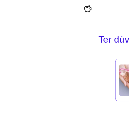
Ter dúv