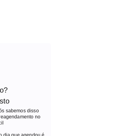
to?
sto
nós sabemos disso
 reagendamento no
il
no dia que agendou é