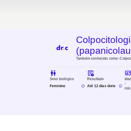
Colpocitolog
(papanicolau
Também conhecido como:
Colpoc
Sexo biológico
Resultado
Ida
-
Feminino
Até 12 dias úteis
mín