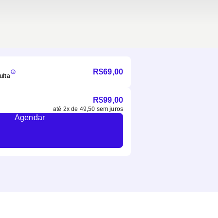
R$
69,00
ulta
R$
99,00
até
2
x de
49,50
sem juros
Agendar