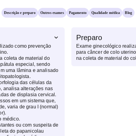
Descrição e preparo
Outros exames
Pagamento
Qualidade médica
Blog
Preparo
alizado como prevenção
Exame ginecológico reali
ino.
para câncer de colo uterino. Consiste basicamen
 coleta de material do
na coleta de material do c
pátula especial, sendo
espátula especial, sendo e
 em uma lâmina e analisado
em uma lâmina e analisado
itopatologista.
citopatologista. Este exame verifica a morfologia
orfologia das células da
das células da mucosa do c
, analisa alterações nas
alterações nas células cer
das de displasia cervical.
displasia cervical. Os res
essos em um sistema que,
um sistema que, dependend
, varia de grau I (normal)
de grau I (normal) ao grau V 
r).
é obrigatório pedido médico. Restrição: pacie
o médico.
gestantes ou com suspeita
stantes ou com suspeita de 
a coleta do papanicolau re
leta do papanicolau 
profissional médico ginecologista. R