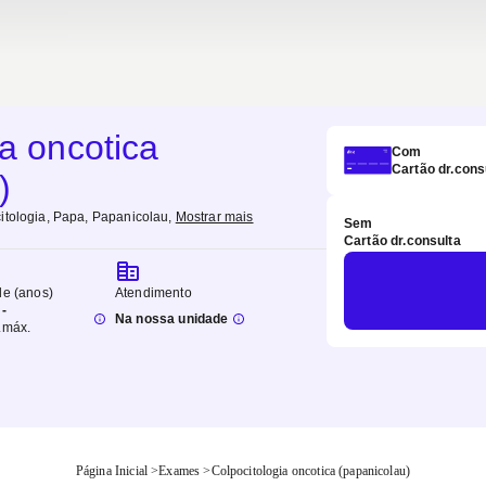
ia oncotica
Com
Cartão dr.cons
)
itologia, Papa, Papanicolau
,
Mostrar mais
Sem
Cartão dr.consulta
de (anos)
Atendimento
-
Na nossa unidade
.
máx.
Página Inicial
>
Exames
>
Colpocitologia oncotica (papanicolau)