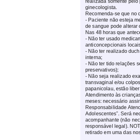
realizada somente pelo 
ginecologista.
Recomenda-se que no d
- Paciente não esteja m
de sangue pode alterar 
Nas 48 horas que ante
- Não ter usado medicam
anticoncepcionais locai
- Não ter realizado duch
interna;
- Não ter tido relações 
preservativos);
- Não seja realizado exa
transvaginal e/ou colpos
papanicolau, estão liber
Atendimento às crianças
meses: necessário assin
Responsabilidade Atend
Adolescentes". Será nec
acompanhante (não nece
responsável legal). NOT
retirado em uma das nos