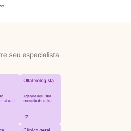
ste
re seu especialista
Oftalmologista
do
Agende aqui sua
 está aqui
consulta de rotina
ta
Clínico geral