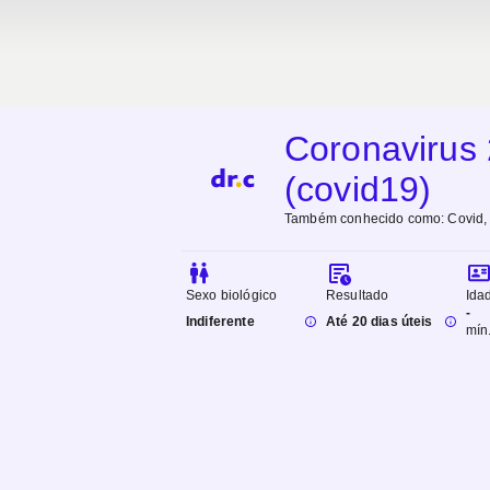
Coronavirus 
(covid19)
Também conhecido como:
Covid,
Sexo biológico
Resultado
Ida
-
Indiferente
Até 20 dias úteis
mín