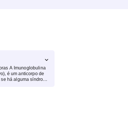
obulina
vo), é um anticorpo de
ar se há alguma síndrome
 a partir de uma
o ideal de coleta é a
nício dos sintomas