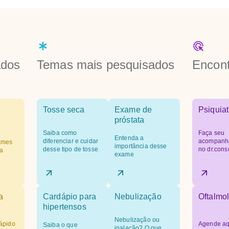
ados
Temas mais pesquisados
Encont
Tosse seca
Exame de
Psiquiat
próstata
Saiba como
Faça seu
Entenda a
diferenciar e cuidar
acompanh
ames
importância desse
desse tipo de tosse
no dr.cons
a
exame
a
Cardápio para
Nebulização
Oftalmol
hipertensos
Nebulização ou
ápido
Agende aq
Saiba o que
inalação? O que