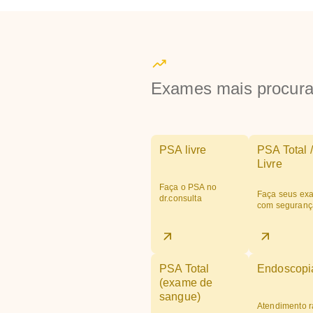
Exames mais procur
PSA livre
PSA Total /
Livre
Faça o PSA no
Faça seus ex
dr.consulta
com seguranç
PSA Total
Endoscopi
(exame de
sangue)
Atendimento r