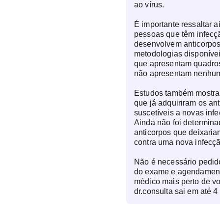
ao vírus.
É importante ressaltar 
pessoas que têm infec
desenvolvem anticorpos
metodologias disponívei
que apresentam quadros
não apresentam nenhum
Estudos também mostr
que já adquiriram os an
suscetíveis a novas inf
Ainda não foi determin
anticorpos que deixaria
contra uma nova infecçã
Não é necessário pedid
do exame e agendamento 
médico mais perto de vo
dr.consulta sai em até 4 