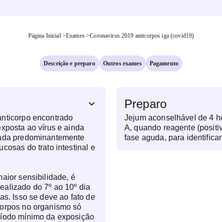
Página Inicial
>
Exames
>
Coronavirus 2019 anticorpos iga (covid19)
Descrição e preparo
Outros exames
Pagamento
Preparo
anticorpo encontrado
Jejum aconselhável de 4 horas A Imunogl
exposta ao vírus e ainda
A, quando reagente (positi
rada predominantemente
fase aguda, para identific
cosas do trato intestinal e
gripal. O exame é realizado
amostra de sangue e o temp
partir do 7° ao 10° dia do i
aior sensibilidade, é
alizado do 7º ao 10º dia
as. Isso se deve ao fato de
corpos no organismo só
ríodo mínimo da exposição