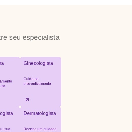
re seu especialista
ra
Ginecologista
Cuide-se
amento
preventivamente
ulta
ogista
Dermatologista
ui sua
Receba um cuidado