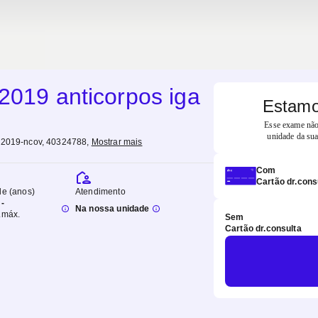
2019 anticorpos iga
Estamo
Esse exame não 
unidade da sua
 2019-ncov, 40324788
,
Mostrar mais
Com
Cartão dr.cons
de (anos)
Atendimento
-
Na nossa unidade
.
máx.
Sem
Cartão dr.consulta