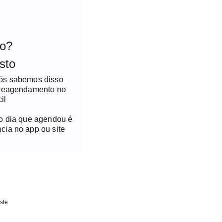
to?
sto
nós sabemos disso
 reagendamento no
il
no dia que agendou é
cia no app ou site
ste