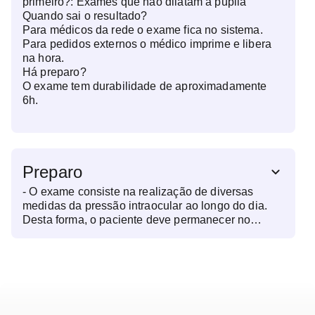
primeiro?:
Exames que não dilatam a pupila
Quando sai o resultado?
Para médicos da rede o exame fica no sistema.
Para pedidos externos o médico imprime e libera
na hora.
Há preparo?
O exame tem durabilidade de aproximadamente
6h.
Preparo
- O exame consiste na realização de diversas
medidas da pressão intraocular ao longo do dia.
Desta forma, o paciente deve permanecer no
Centro Médico por aproximadamente 6 horas. - É
utilizado um colírio anestésico no ato do exame,
porém seu efeito é rápido e passa em 10 minutos. -
Suspender o uso de lentes de contato no dia do
exame - Crianças menores de 7 anos podem
realizar o exame desde que colaborem com o