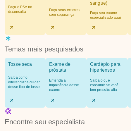
sangue)
Faça o PSA no
Faça seus exames
dr.consulta
Faça seu exame
com segurança
especializado aqui
Temas mais pesquisados
Tosse seca
Exame de
Cardápio para
próstata
hipertensos
Saiba como
Entenda a
Saiba o que
diferenciar e cuidar
importância desse
consumir se você
desse tipo de tosse
exame
tem pressão alta
Encontre seu especialista