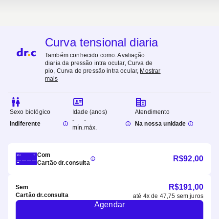
Curva tensional diaria
Também conhecido como:
Avaliação
diaria da pressão intra ocular, Curva de
pio, Curva de pressão intra ocular
,
Mostrar
mais
Sexo biológico
Idade (anos)
Atendimento
-
-
Indiferente
Na nossa unidade
mín.
máx.
Com
R$
92,00
Cartão dr.consulta
R$
191,00
Sem
Cartão dr.consulta
até
4
x de
47,75
sem juros
Agendar