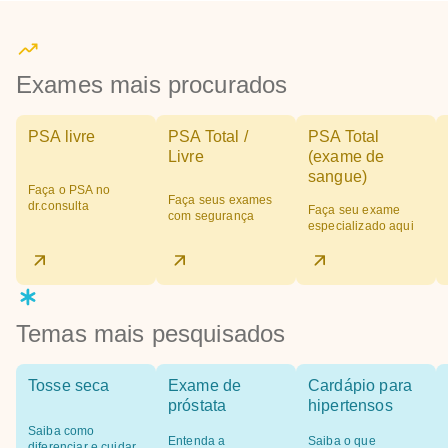
Exames mais procurados
PSA livre
PSA Total /
PSA Total
Livre
(exame de
sangue)
Faça o PSA no
Faça seus exames
dr.consulta
Faça seu exame
com segurança
especializado aqui
Temas mais pesquisados
Tosse seca
Exame de
Cardápio para
próstata
hipertensos
Saiba como
Entenda a
Saiba o que
diferenciar e cuidar