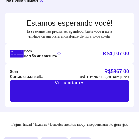
Na nossa unidade
Estamos esperando você!
Esse exame não precisa ser agendado, basta você ir até a
unidade da sua preferência dentro do horário de coleta.
Com
R$
4,107,00
Cartão dr.consulta
R$
5867,00
Sem
Cartão dr.consulta
até
10
x de
586,70
sem juros
Ver unidades
Página Inicial
>
Exames
>
Diabetes mellitus mody 2,sequenciamento gene gck