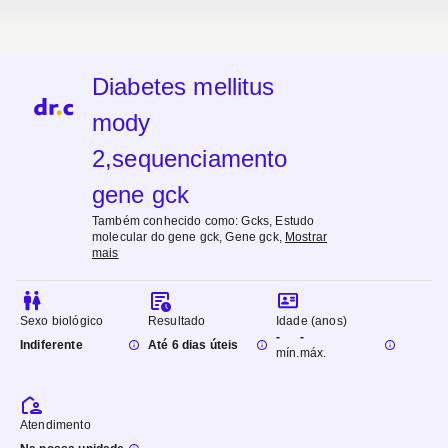
Diabetes mellitus
mody
2,sequenciamento
gene gck
Também conhecido como:
Gcks, Estudo
molecular do gene gck, Gene gck
,
Mostrar
mais
Sexo biológico
Resultado
Idade (anos)
-
-
Indiferente
Até 6 dias úteis
mín.
máx.
Atendimento