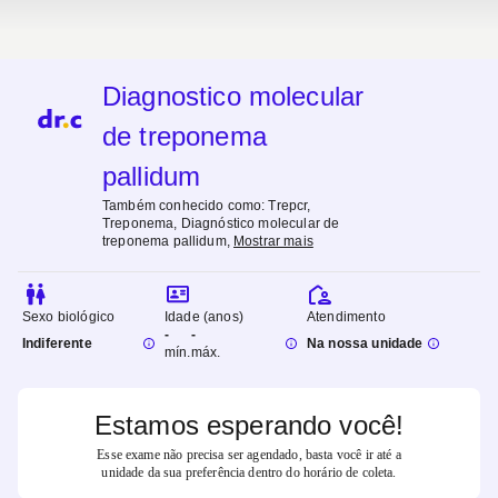
Diagnostico molecular
de treponema
pallidum
Também conhecido como:
Trepcr,
Treponema, Diagnóstico molecular de
treponema pallidum
,
Mostrar mais
Sexo biológico
Idade (anos)
Atendimento
-
-
Indiferente
Na nossa unidade
mín.
máx.
Estamos esperando você!
Esse exame não precisa ser agendado, basta você ir até a
unidade da sua preferência dentro do horário de coleta.