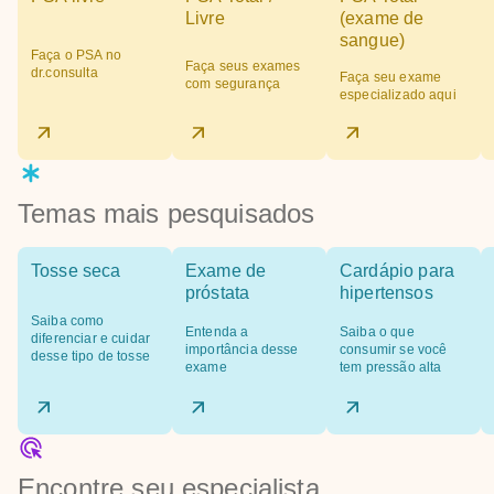
Livre
(exame de
sangue)
Faça o PSA no
Faça seus exames
dr.consulta
Faça seu exame
com segurança
especializado aqui
Temas mais pesquisados
Tosse seca
Exame de
Cardápio para
próstata
hipertensos
Saiba como
Entenda a
Saiba o que
diferenciar e cuidar
importância desse
consumir se você
desse tipo de tosse
exame
tem pressão alta
Encontre seu especialista