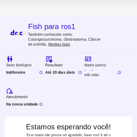
Fish para ros1
Também conhecido como:
Colangiocarcinoma, Glioblastoma, Câncer
de pulmão
,
Mostrar mais
Sexo biológico
Resultado
Idade (anos)
-
-
Indiferente
Até 20 dias úteis
mín.
máx.
Atendimento
Na nossa unidade
Estamos esperando você!
Esse exame não precisa ser agendado, basta você ir até a