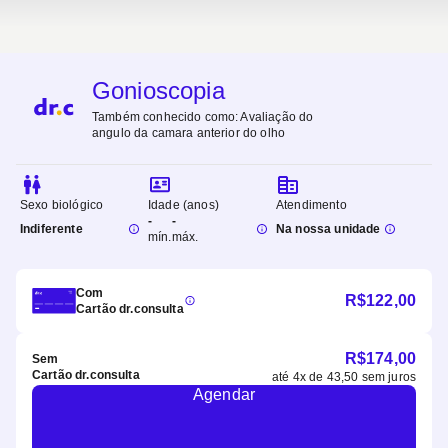
Gonioscopia
Também conhecido como:
Avaliação do
angulo da camara anterior do olho
Sexo biológico
Idade (anos)
Atendimento
-
-
Indiferente
Na nossa unidade
mín.
máx.
Com
R$
122,00
Cartão dr.consulta
R$
174,00
Sem
Cartão dr.consulta
até
4
x de
43,50
sem juros
Agendar