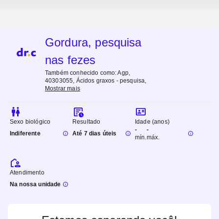
Gordura, pesquisa
nas fezes
Também conhecido como:
Agp,
40303055, Ácidos graxos - pesquisa
,
Mostrar mais
Sexo biológico
Resultado
Idade (anos)
-
-
Indiferente
Até 7 dias úteis
mín.
máx.
Atendimento
Na nossa unidade