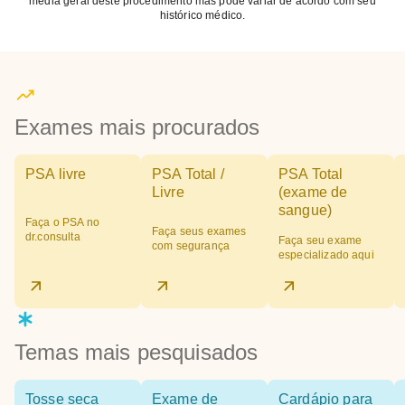
média geral deste procedimento mas pode variar de acordo com seu
histórico médico.
Exames mais procurados
PSA livre
PSA Total /
PSA Total
Livre
(exame de
sangue)
Faça o PSA no
Faça seus exames
dr.consulta
Faça seu exame
com segurança
especializado aqui
Temas mais pesquisados
Tosse seca
Exame de
Cardápio para