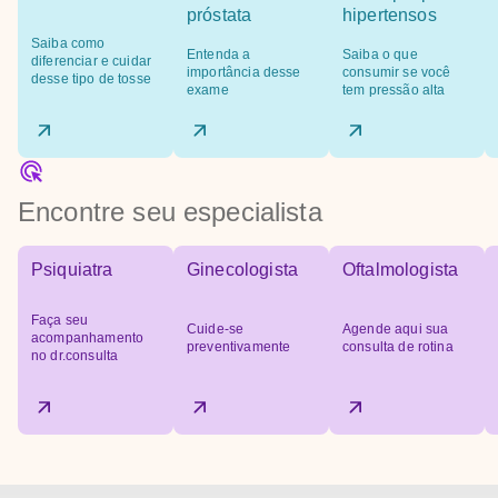
próstata
hipertensos
Saiba como
Entenda a
Saiba o que
diferenciar e cuidar
importância desse
consumir se você
desse tipo de tosse
exame
tem pressão alta
Encontre seu especialista
Psiquiatra
Ginecologista
Oftalmologista
Faça seu
Cuide-se
Agende aqui sua
acompanhamento
preventivamente
consulta de rotina
no dr.consulta