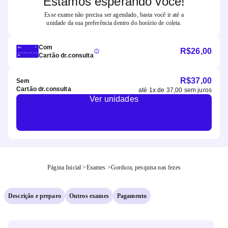
Estamos esperando você!
Esse exame não precisa ser agendado, basta você ir até a
unidade da sua preferência dentro do horário de coleta.
Com
R$
26,00
Cartão dr.consulta
R$
37,00
Sem
Cartão dr.consulta
até
1
x de
37,00
sem juros
Ver unidades
Página Inicial
>
Exames
>
Gordura, pesquisa nas fezes
Descrição e preparo
Outros exames
Pagamento