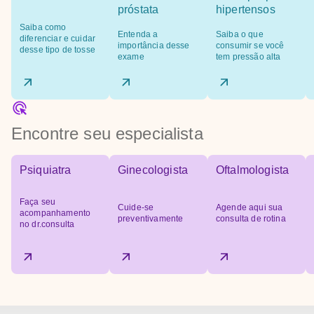
próstata
hipertensos
Saiba como
Entenda a
Saiba o que
diferenciar e cuidar
importância desse
consumir se você
desse tipo de tosse
exame
tem pressão alta
Encontre seu especialista
Psiquiatra
Ginecologista
Oftalmologista
Faça seu
Cuide-se
Agende aqui sua
acompanhamento
preventivamente
consulta de rotina
no dr.consulta