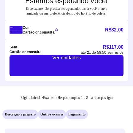
Estamos esperando você!
Esse exame não precisa ser agendado, basta você ir até a
unidade da sua preferência dentro do horário de coleta.
Com
R$
82,00
Cartão dr.consulta
R$
117,00
Sem
Cartão dr.consulta
até
2
x de
58,50
sem juros
Ver unidades
Página Inicial
>
Exames
>
Herpes simplex 1 e 2 - anticorpos igm
Descrição e preparo
Outros exames
Pagamento