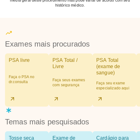
média geral deste procedimento mas pode variar de acordo com seu
histórico médico.
Exames mais procurados
PSA livre
PSA Total /
PSA Total
Livre
(exame de
sangue)
Faça o PSA no
Faça seus exames
dr.consulta
Faça seu exame
com segurança
especializado aqui
Temas mais pesquisados
Tosse seca
Exame de
Cardápio para