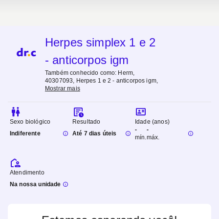
Herpes simplex 1 e 2
- anticorpos igm
Também conhecido como:
Herm,
40307093, Herpes 1 e 2 - anticorpos igm
,
Mostrar mais
Sexo biológico
Resultado
Idade (anos)
-
-
Indiferente
Até 7 dias úteis
mín.
máx.
Atendimento
Na nossa unidade