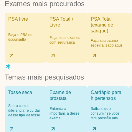
Exames mais procurados
PSA livre
PSA Total /
PSA Total
Livre
(exame de
sangue)
Faça o PSA no
Faça seus exames
dr.consulta
Faça seu exame
com segurança
especializado aqui
Temas mais pesquisados
Tosse seca
Exame de
Cardápio para
próstata
hipertensos
Saiba como
Entenda a
Saiba o que
diferenciar e cuidar
importância desse
consumir se você
desse tipo de tosse
exame
tem pressão alta