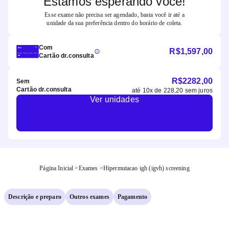
Estamos esperando você!
Esse exame não precisa ser agendado, basta você ir até a
unidade da sua preferência dentro do horário de coleta.
Com
R$
1,597,00
Cartão dr.consulta
R$
2282,00
Sem
Cartão dr.consulta
até
10
x de
228,20
sem juros
Ver unidades
Página Inicial
>
Exames
>
Hipermutacao igh (igvh) screening
Descrição e preparo
Outros exames
Pagamento