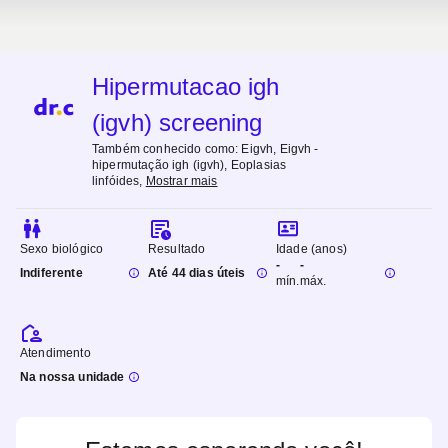
Hipermutacao igh
(igvh) screening
Também conhecido como:
Eigvh, Eigvh -
hipermutação igh (igvh), Eoplasias
linfóides
,
Mostrar mais
Sexo biológico
Resultado
Idade (anos)
-
-
Indiferente
Até 44 dias úteis
mín.
máx.
Atendimento
Na nossa unidade