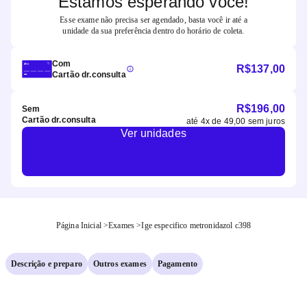
Estamos esperando você!
Esse exame não precisa ser agendado, basta você ir até a
unidade da sua preferência dentro do horário de coleta.
Com
R$
137,00
Cartão dr.consulta
R$
196,00
Sem
Cartão dr.consulta
até
4
x de
49,00
sem juros
Ver unidades
Página Inicial
>
Exames
>
Ige especifico metronidazol c398
Descrição e preparo
Outros exames
Pagamento