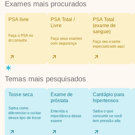
Exames mais procurados
PSA livre
PSA Total /
PSA Total
Livre
(exame de
sangue)
Faça o PSA no
Faça seus exames
dr.consulta
Faça seu exame
com segurança
especializado aqui
Temas mais pesquisados
Tosse seca
Exame de
Cardápio para
próstata
hipertensos
Saiba como
Entenda a
Saiba o que
diferenciar e cuidar
importância desse
consumir se você
desse tipo de tosse
exame
tem pressão alta