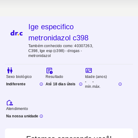
Ige especifico
metronidazol c398
Também conhecido como:
40307263,
C398, Ige esp (c398) - drogas -
metronidazol
Sexo biológico
Resultado
Idade (anos)
-
-
Indiferente
Até 18 dias úteis
mín.
máx.
Atendimento
Na nossa unidade