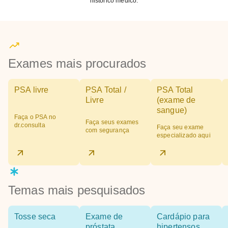
histórico médico.
Exames mais procurados
PSA livre
PSA Total /
PSA Total
Livre
(exame de
sangue)
Faça o PSA no
Faça seus exames
dr.consulta
Faça seu exame
com segurança
especializado aqui
Temas mais pesquisados
Tosse seca
Exame de
Cardápio para
próstata
hipertensos