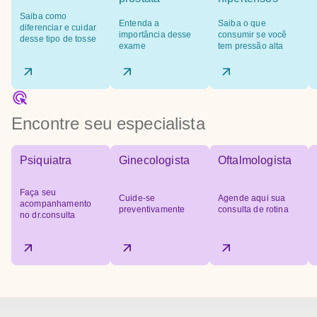
Saiba como
Entenda a
Saiba o que
diferenciar e cuidar
importância desse
consumir se você
desse tipo de tosse
exame
tem pressão alta
Encontre seu especialista
Psiquiatra
Ginecologista
Oftalmologista
Faça seu
Cuide-se
Agende aqui sua
acompanhamento
preventivamente
consulta de rotina
no dr.consulta