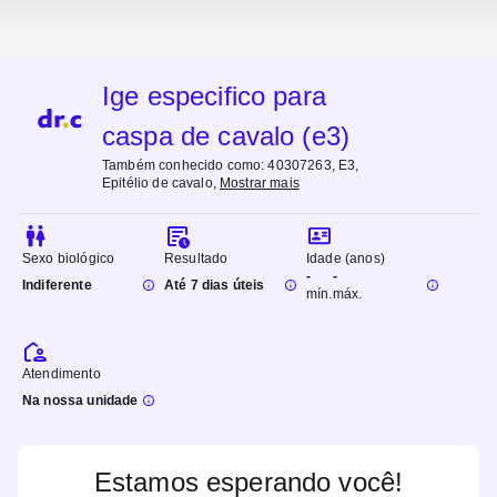
Ige especifico para
caspa de cavalo (e3)
Também conhecido como:
40307263, E3,
Epitélio de cavalo
,
Mostrar mais
Sexo biológico
Resultado
Idade (anos)
-
-
Indiferente
Até 7 dias úteis
mín.
máx.
Atendimento
Na nossa unidade
Estamos esperando você!