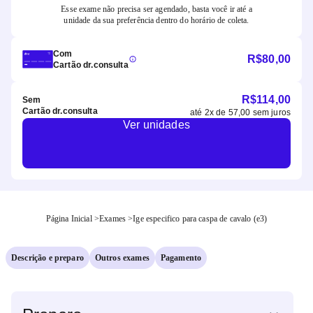
Esse exame não precisa ser agendado, basta você ir até a
unidade da sua preferência dentro do horário de coleta.
Com
R$
80,00
Cartão dr.consulta
R$
114,00
Sem
Cartão dr.consulta
até
2
x de
57,00
sem juros
Ver unidades
Página Inicial
>
Exames
>
Ige especifico para caspa de cavalo (e3)
Descrição e preparo
Outros exames
Pagamento