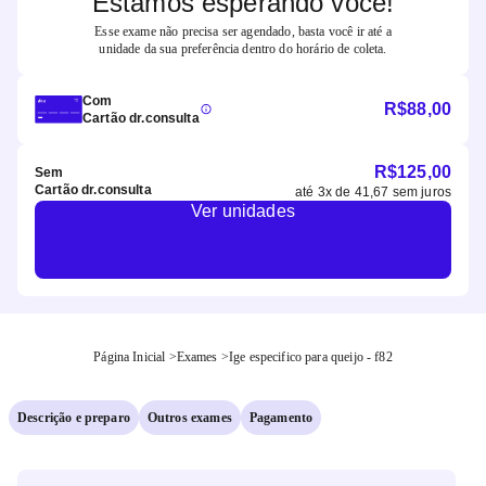
Estamos esperando você!
Esse exame não precisa ser agendado, basta você ir até a
unidade da sua preferência dentro do horário de coleta.
Com
R$
88,00
Cartão dr.consulta
R$
125,00
Sem
Cartão dr.consulta
até
3
x de
41,67
sem juros
Ver unidades
Página Inicial
>
Exames
>
Ige especifico para queijo - f82
Descrição e preparo
Outros exames
Pagamento