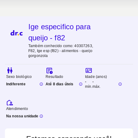
Ige especifico para
queijo - f82
Também conhecido como:
40307263,
F82, Ige esp (f82) - alimentos - queijo
gorgonzola
Sexo biológico
Resultado
Idade (anos)
-
-
Indiferente
Até 8 dias úteis
mín.
máx.
Atendimento
Na nossa unidade