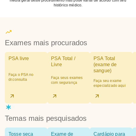
média geral deste procedimento mas pode variar de acordo com seu
histórico médico.
Exames mais procurados
PSA livre
PSA Total /
PSA Total
Livre
(exame de
sangue)
Faça o PSA no
Faça seus exames
dr.consulta
Faça seu exame
com segurança
especializado aqui
Temas mais pesquisados
Tosse seca
Exame de
Cardápio para