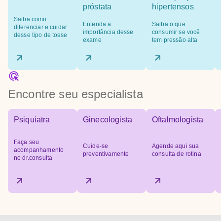
próstata
hipertensos
Saiba como
Entenda a
Saiba o que
diferenciar e cuidar
importância desse
consumir se você
desse tipo de tosse
exame
tem pressão alta
Encontre seu especialista
Psiquiatra
Ginecologista
Oftalmologista
Faça seu
Cuide-se
Agende aqui sua
acompanhamento
preventivamente
consulta de rotina
no dr.consulta