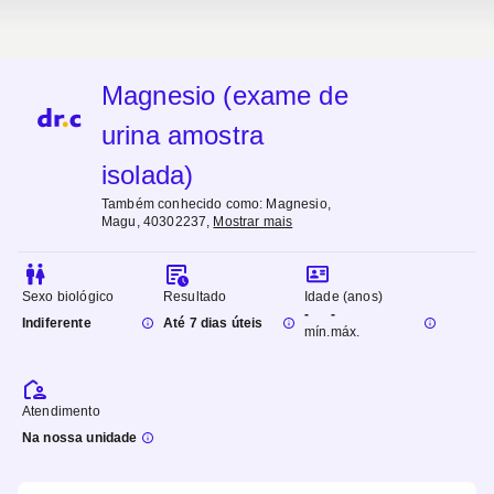
Magnesio (exame de
urina amostra
isolada)
Também conhecido como:
Magnesio,
Magu, 40302237
,
Mostrar mais
Sexo biológico
Resultado
Idade (anos)
-
-
Indiferente
Até 7 dias úteis
mín.
máx.
Atendimento
Na nossa unidade