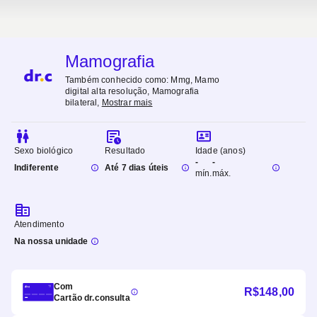
Mamografia
Também conhecido como:
Mmg, Mamo
digital alta resolução, Mamografia
bilateral
,
Mostrar mais
Sexo biológico
Resultado
Idade (anos)
-
-
Indiferente
Até 7 dias úteis
mín.
máx.
Atendimento
Na nossa unidade
Com
R$
148,00
Cartão dr.consulta