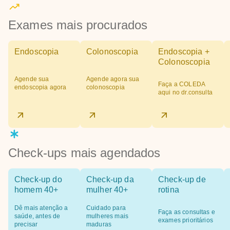
Exames mais procurados
Endoscopia
Colonoscopia
Endoscopia +
Colonoscopia
Agende sua
Agende agora sua
Faça a COLEDA
endoscopia agora
colonoscopia
aqui no dr.consulta
Check-ups mais agendados
Check-up do
Check-up da
Check-up de
homem 40+
mulher 40+
rotina
Dê mais atenção a
Cuidado para
Faça as consultas e
saúde, antes de
mulheres mais
exames prioritários
precisar
maduras