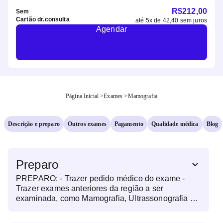
R$
212,00
Sem
Cartão dr.consulta
até
5
x de
42,40
sem juros
Agendar
Página Inicial
>
Exames
>
Mamografia
Descrição e preparo
Outros exames
Pagamento
Qualidade médica
Blog
Preparo
PREPARO: - Trazer pedido médico do exame -
Trazer exames anteriores da região a ser
examinada, como Mamografia, Ultrassonografia de
Mamas, Biópsias. - No dia do exame, não utilizar
cremes, talco, desodorante e gel nas mamas e