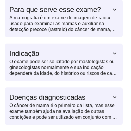
axilas. - De preferência, agendar o exame para o
Para que serve esse exame?
período pós-menstrual, quando as mamas estão
menos doloridas. - Em casos de suspeita de
A mamografia é um exame de imagem de raio-x
gravidez, independente dos dias de atraso
usado para examinar as mamas e auxiliar na
menstrual, o exame não deve ser realizado. Em
detecção precoce (rastreio) do câncer de mama,
casos duvidosos, o exame de BHCG deve ser
principalmente entre as mulheres que não
realizado para afastar a possibilidade de gestação.
apresentam sintomas.
- Caso precise realizar Ultrassom de Mamas e
Mamografia, realizar primeiro a Mamografia. Para o
Indicação
Ultrassom, é necessário apresentar o laudo e as
imagens da mamografia.
O exame pode ser solicitado por mastologistas ou
ginecologistas normalmente e sua indicação
dependerá da idade, do histórico ou riscos de cada
paciente. Pessoas com alto risco, podem fazer o
exame anualmente, a partir dos 35 anos e, no
geral, as demais a partir dos 40. É importante
Doenças diagnosticadas
consultar o médico para avaliar a necessidade.
O câncer de mama é o primeiro da lista, mas esse
exame também ajuda na avaliação de outras
condições e pode ser utilizado em conjunto com o
ultrassom das mamas.