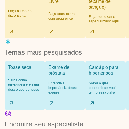
Livre
(exame de
sangue)
Faça o PSA no
Faça seus exames
dr.consulta
Faça seu exame
com segurança
especializado aqui
Temas mais pesquisados
Tosse seca
Exame de
Cardápio para
próstata
hipertensos
Saiba como
Entenda a
Saiba o que
diferenciar e cuidar
importância desse
consumir se você
desse tipo de tosse
exame
tem pressão alta
Encontre seu especialista