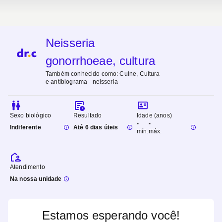
Neisseria
gonorrhoeae, cultura
Também conhecido como:
Culne, Cultura
e antibiograma - neisseria
Sexo biológico
Resultado
Idade (anos)
-
-
Indiferente
Até 6 dias úteis
mín.
máx.
Atendimento
Na nossa unidade
Estamos esperando você!