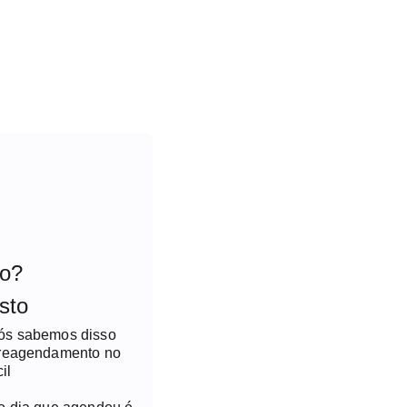
to?
sto
nós sabemos disso
 reagendamento no
il