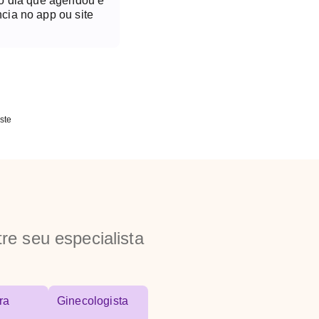
no dia que agendou é
cia no app ou site
ste
re seu especialista
ra
Ginecologista