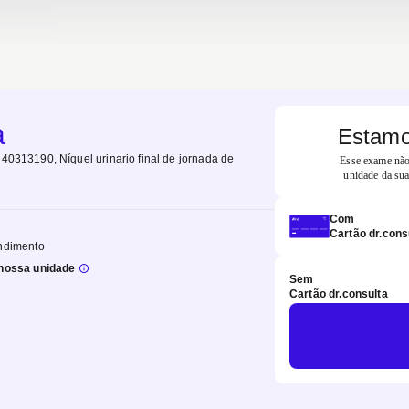
a
Estamo
 40313190, Níquel urinario final de jornada de
Esse exame não 
unidade da sua
Com
Cartão dr.cons
ndimento
nossa unidade
Sem
Cartão dr.consulta