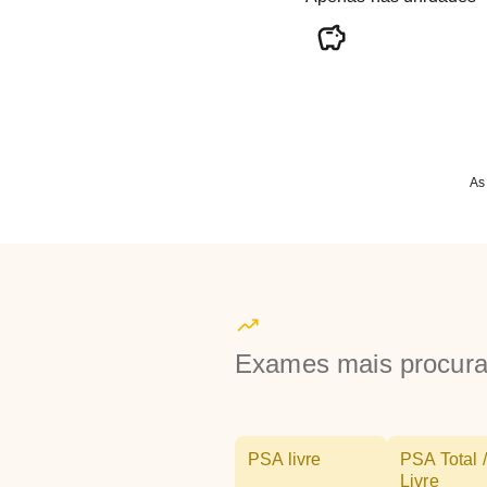
As
Exames mais procur
PSA livre
PSA Total /
Livre