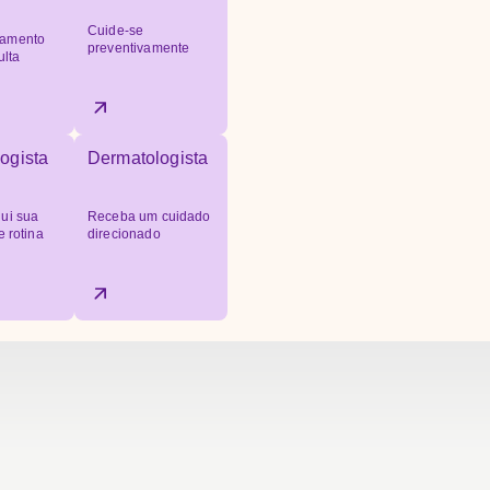
Cuide-se
amento
preventivamente
ulta
ogista
Dermatologista
ui sua
Receba um cuidado
e rotina
direcionado