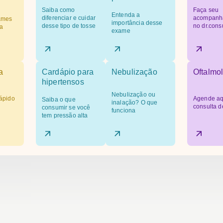
Saiba como
Faça seu
Entenda a
diferenciar e cuidar
acompanh
ames
importância desse
desse tipo de tosse
no dr.cons
a
exame
a
Cardápio para
Nebulização
Oftalmol
hipertensos
Nebulização ou
ápido
Agende aq
Saiba o que
inalação? O que
consulta d
consumir se você
funciona
tem pressão alta