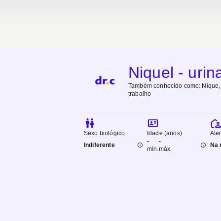
Niquel - urin
Também conhecido como:
Nique,
trabalho
Sexo biológico
Idade (anos)
Ate
-
-
Indiferente
Na 
mín.
máx.