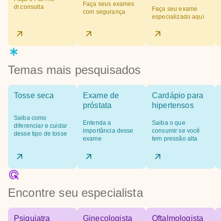
Faça seus exames
dr.consulta
Faça seu exame
com segurança
especializado aqui
Temas mais pesquisados
Tosse seca
Exame de
Cardápio para
próstata
hipertensos
Saiba como
Entenda a
Saiba o que
diferenciar e cuidar
importância desse
consumir se você
desse tipo de tosse
exame
tem pressão alta
Encontre seu especialista
Psiquiatra
Ginecologista
Oftalmologista