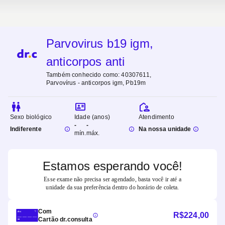
Parvovirus b19 igm,
anticorpos anti
Também conhecido como:
40307611,
Parvovírus - anticorpos igm, Pb19m
Sexo biológico
Idade (anos)
Atendimento
-
-
Indiferente
Na nossa unidade
mín.
máx.
Estamos esperando você!
Esse exame não precisa ser agendado, basta você ir até a
unidade da sua preferência dentro do horário de coleta.
Com
R$
224,00
Cartão dr.consulta