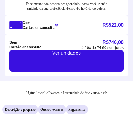
Esse exame não precisa ser agendado, basta você ir até a
unidade da sua preferência dentro do horário de coleta.
Com
R$
522,00
Cartão dr.consulta
R$
746,00
Sem
Cartão dr.consulta
até
10
x de
74,60
sem juros
Ver unidades
Página Inicial
>
Exames
>
Paternidade de duo - tubo a e b
Descrição e preparo
Outros exames
Pagamento