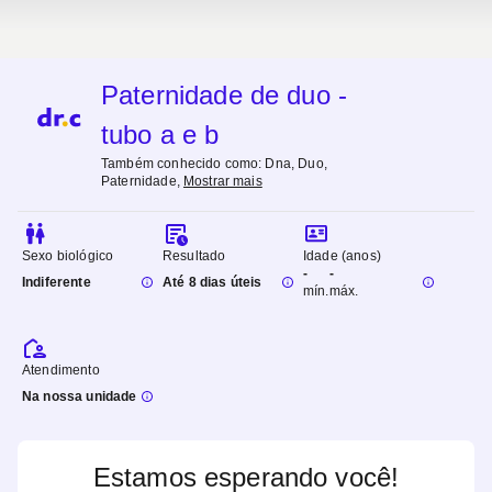
Paternidade de duo -
tubo a e b
Também conhecido como:
Dna, Duo,
Paternidade
,
Mostrar mais
Sexo biológico
Resultado
Idade (anos)
-
-
Indiferente
Até 8 dias úteis
mín.
máx.
Atendimento
Na nossa unidade
Estamos esperando você!