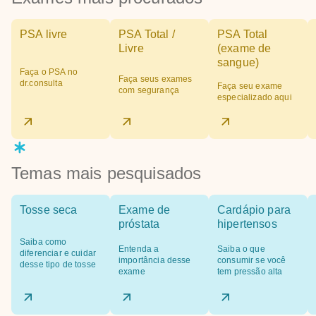
PSA livre
PSA Total /
PSA Total
Livre
(exame de
sangue)
Faça o PSA no
Faça seus exames
dr.consulta
Faça seu exame
com segurança
especializado aqui
Temas mais pesquisados
Tosse seca
Exame de
Cardápio para
próstata
hipertensos
Saiba como
Entenda a
Saiba o que
diferenciar e cuidar
importância desse
consumir se você
desse tipo de tosse
exame
tem pressão alta