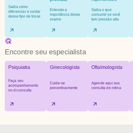
Saiba como
Entenda a
Saiba o que
diferenciar e cuidar
importância desse
consumir se você
desse tipo de tosse
exame
tem pressão alta
Encontre seu especialista
Psiquiatra
Ginecologista
Oftalmologista
Faça seu
Cuide-se
Agende aqui sua
acompanhamento
preventivamente
consulta de rotina
no dr.consulta