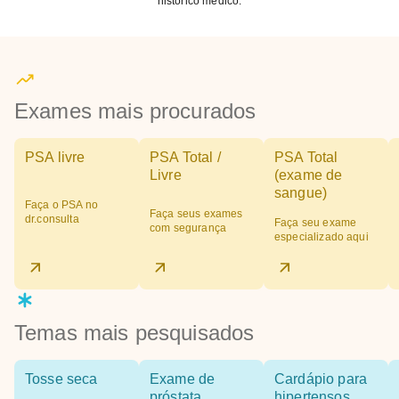
histórico médico.
Exames mais procurados
PSA livre
PSA Total /
PSA Total
Livre
(exame de
sangue)
Faça o PSA no
Faça seus exames
dr.consulta
Faça seu exame
com segurança
especializado aqui
Temas mais pesquisados
Tosse seca
Exame de
Cardápio para
próstata
hipertensos