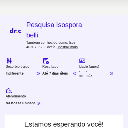
Pesquisa isospora
belli
Também conhecido como:
Isos,
40307352, Coccíd
,
Mostrar mais
Sexo biológico
Resultado
Idade (anos)
-
-
Indiferente
Até 7 dias úteis
mín.
máx.
Atendimento
Na nossa unidade
Estamos esperando você!