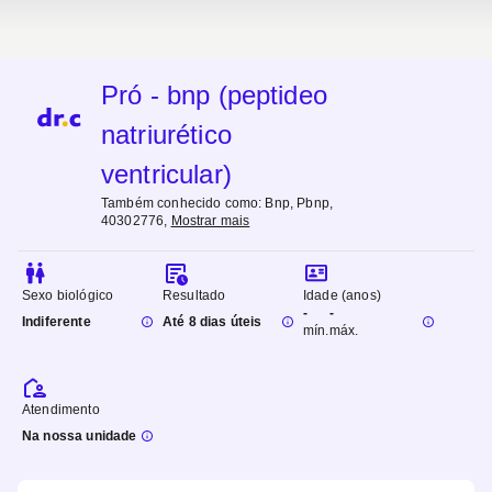
Pró - bnp (peptideo
natriurético
ventricular)
Também conhecido como:
Bnp, Pbnp,
40302776
,
Mostrar mais
Sexo biológico
Resultado
Idade (anos)
-
-
Indiferente
Até 8 dias úteis
mín.
máx.
Atendimento
Na nossa unidade