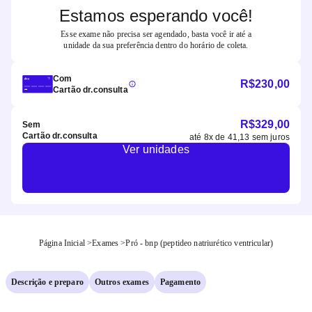
Estamos esperando você!
Esse exame não precisa ser agendado, basta você ir até a
unidade da sua preferência dentro do horário de coleta.
Com
R$
230,00
Cartão dr.consulta
R$
329,00
Sem
Cartão dr.consulta
até
8
x de
41,13
sem juros
Ver unidades
Página Inicial
>
Exames
>
Pró - bnp (peptideo natriurético ventricular)
Descrição e preparo
Outros exames
Pagamento