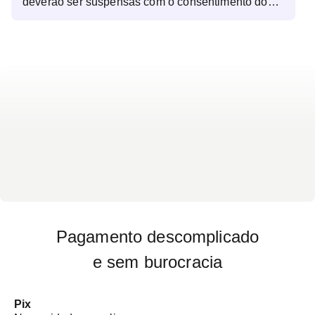
deverão ser suspensas com o consentimento do
seu médico, pelo período de 2 dias (ex: varfarina,
clopidogrel, ticlopidona e ticagrelor, AAS) Tomar os
outros medicamentos normalmente, inclusive os
anti-hipertensivos. Obrigatória a presença de um
acompanhante maior de 18 anos e capaz.
Obrigatório trazer exames de imagens anteriores
da região a ser examinada no dia de realização do
procedimento. Caso não traga os exames de
imagens anteriores o procedimento não será
realizado. Importante: 1. Toda Punção gera um
exame complementar chamado de citologia. 2. O
exame citologia é a avaliação em laboratório do
líquido aspirado durante o procedimento com a
finalidade de diagnosticar possíveis doenças. 3. O
exame de citologia é cobrado a parte, consulte
nosso atendimento para verificação de valores.
Pagamento descomplicado
e sem burocracia
Pix