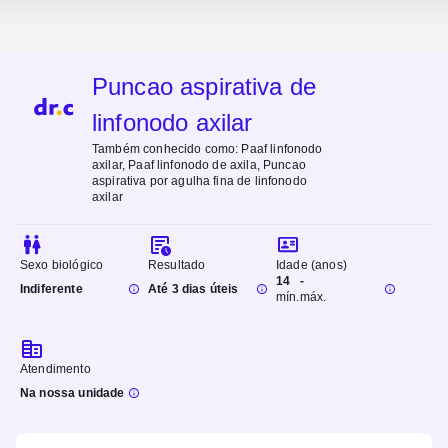
Puncao aspirativa de
linfonodo axilar
Também conhecido como:
Paaf linfonodo
axilar, Paaf linfonodo de axila, Puncao
aspirativa por agulha fina de linfonodo
axilar
Sexo biológico
Resultado
Idade (anos)
14
-
Indiferente
Até 3 dias úteis
mín.
máx.
Atendimento
Na nossa unidade