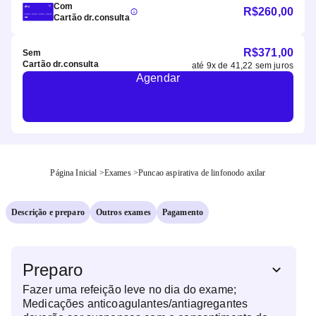
Com
R$
260,00
Cartão dr.consulta
R$
371,00
Sem
Cartão dr.consulta
até
9
x de
41,22
sem juros
Agendar
Página Inicial
>
Exames
>
Puncao aspirativa de linfonodo axilar
Descrição e preparo
Outros exames
Pagamento
Preparo
Fazer uma refeição leve no dia do exame;
Medicações anticoagulantes/antiagregantes