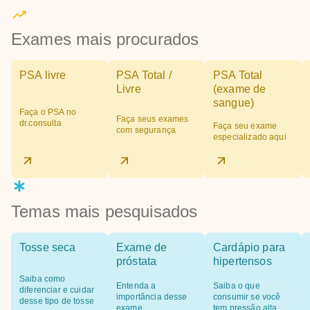
Exames mais procurados
PSA livre
PSA Total /
PSA Total
Livre
(exame de
sangue)
Faça o PSA no
Faça seus exames
dr.consulta
Faça seu exame
com segurança
especializado aqui
Temas mais pesquisados
Tosse seca
Exame de
Cardápio para
próstata
hipertensos
Saiba como
Entenda a
Saiba o que
diferenciar e cuidar
importância desse
consumir se você
desse tipo de tosse
exame
tem pressão alta