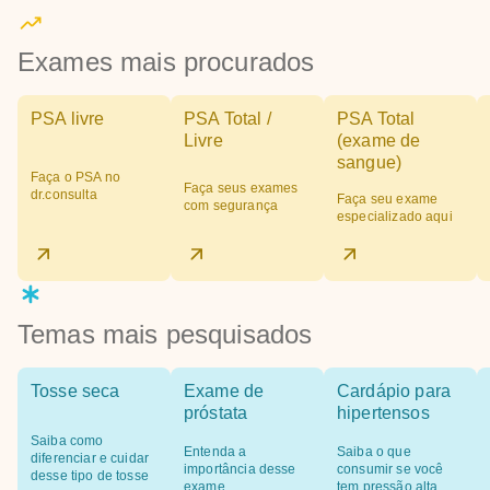
Exames mais procurados
PSA livre
PSA Total /
PSA Total
Livre
(exame de
sangue)
Faça o PSA no
Faça seus exames
dr.consulta
Faça seu exame
com segurança
especializado aqui
Temas mais pesquisados
Tosse seca
Exame de
Cardápio para
próstata
hipertensos
Saiba como
Entenda a
Saiba o que
diferenciar e cuidar
importância desse
consumir se você
desse tipo de tosse
exame
tem pressão alta