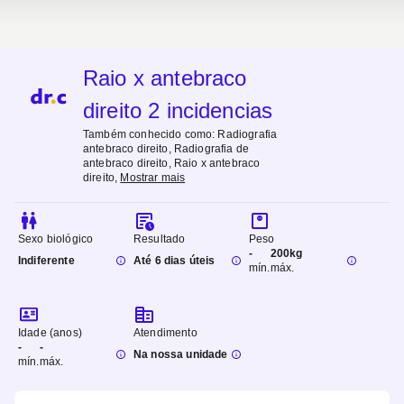
Raio x antebraco
direito 2 incidencias
Também conhecido como:
Radiografia
antebraco direito, Radiografia de
antebraco direito, Raio x antebraco
direito
,
Mostrar mais
Sexo biológico
Resultado
Peso
-
200kg
Indiferente
Até 6 dias úteis
mín.
máx.
Idade (anos)
Atendimento
-
-
Na nossa unidade
mín.
máx.