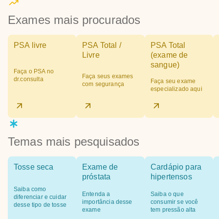
Exames mais procurados
PSA livre
PSA Total /
PSA Total
Livre
(exame de
sangue)
Faça o PSA no
Faça seus exames
dr.consulta
Faça seu exame
com segurança
especializado aqui
Temas mais pesquisados
Tosse seca
Exame de
Cardápio para
próstata
hipertensos
Saiba como
Entenda a
Saiba o que
diferenciar e cuidar
importância desse
consumir se você
desse tipo de tosse
exame
tem pressão alta