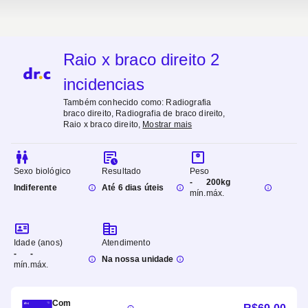
Raio x braco direito 2
incidencias
Também conhecido como:
Radiografia
braco direito, Radiografia de braco direito,
Raio x braco direito
,
Mostrar mais
Sexo biológico
Resultado
Peso
-
200kg
Indiferente
Até 6 dias úteis
mín.
máx.
Idade (anos)
Atendimento
-
-
Na nossa unidade
mín.
máx.
Com