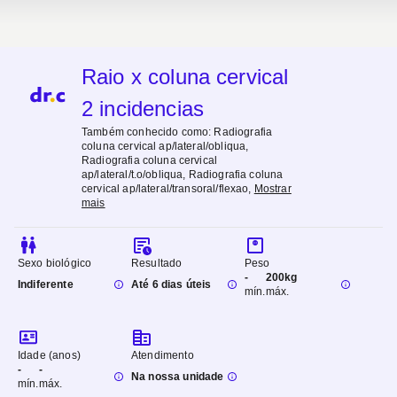
Raio x coluna cervical
2 incidencias
Também conhecido como:
Radiografia
coluna cervical ap/lateral/obliqua,
Radiografia coluna cervical
ap/lateral/t.o/obliqua, Radiografia coluna
cervical ap/lateral/transoral/flexao
,
Mostrar
mais
Sexo biológico
Resultado
Peso
-
200kg
Indiferente
Até 6 dias úteis
mín.
máx.
Idade (anos)
Atendimento
-
-
Na nossa unidade
mín.
máx.