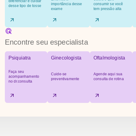
diferenciar e cuidar
importância desse
consumir se você
desse tipo de tosse
exame
tem pressão alta
Encontre seu especialista
Psiquiatra
Ginecologista
Oftalmologista
Faça seu
Cuide-se
Agende aqui sua
acompanhamento
preventivamente
consulta de rotina
no dr.consulta