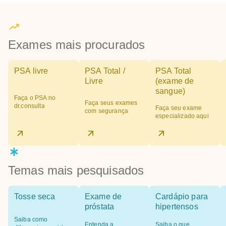
Exames mais procurados
PSA livre
PSA Total /
PSA Total
Livre
(exame de
sangue)
Faça o PSA no
Faça seus exames
dr.consulta
Faça seu exame
com segurança
especializado aqui
Temas mais pesquisados
Tosse seca
Exame de
Cardápio para
próstata
hipertensos
Saiba como
Entenda a
Saiba o que