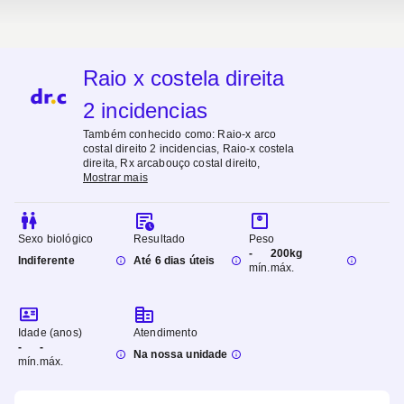
Raio x costela direita
2 incidencias
Também conhecido como:
Raio-x arco
costal direito 2 incidencias, Raio-x costela
direita, Rx arcabouço costal direito
,
Mostrar mais
Sexo biológico
Resultado
Peso
-
200kg
Indiferente
Até 6 dias úteis
mín.
máx.
Idade (anos)
Atendimento
-
-
Na nossa unidade
mín.
máx.