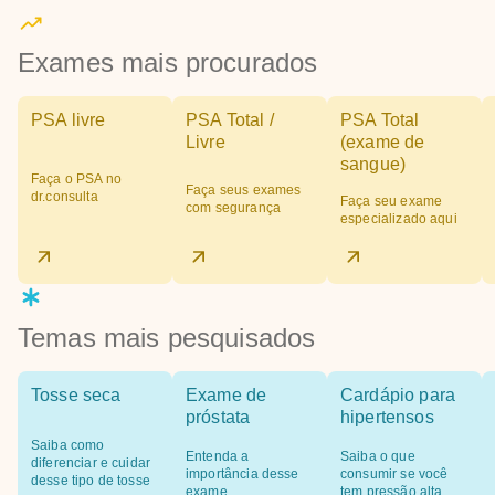
Exames mais procurados
PSA livre
PSA Total /
PSA Total
Livre
(exame de
sangue)
Faça o PSA no
Faça seus exames
dr.consulta
Faça seu exame
com segurança
especializado aqui
Temas mais pesquisados
Tosse seca
Exame de
Cardápio para
próstata
hipertensos
Saiba como
Entenda a
Saiba o que
diferenciar e cuidar
importância desse
consumir se você
desse tipo de tosse
exame
tem pressão alta