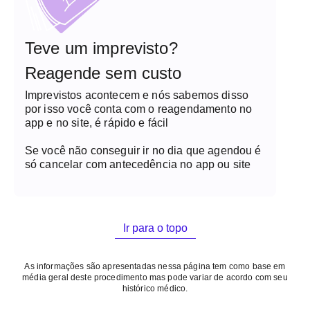
e/ou pedido médico. PREPARO PARA O EXAME: -
Não é necessário a realização de jejum. -
Medicamentos de uso rotineiro devem ser
mantidos nas doses e horários habituais (com
Teve um imprevisto?
pequena quantidade de água). - Para exames com
Reagende sem custo
contraste, pacientes que estejam amamentando
devem interromper a amamentação por 24 horas
Imprevistos acontecem e nós sabemos disso
após o exame e descartar o leite nesse período.
por isso você conta com o reagendamento no
Sugere-se estocar o leite antes da realização do
app e no site, é rápido e fácil
exame. RESTRIÇÕES DO EXAME: - Gestantes no
1º trimestre de gestação. - Gestantes no 2º e 3º
Se você não conseguir ir no dia que agendou é
trimestre de gestação podem realizar o exame
só cancelar com antecedência no app ou site
normalmente, porém sem a utilização de contraste.
- Pacientes em uso de marca-passo, desfibrilador
cardíaco implantável, implante coclear, expansor
cutâneo, neuroestimuladores, bomba de insulina,
clips vasculares metálicos, exceto com
Ir para o topo
apresentação de carta do médico solicitante,
especificando que o modelo é seguro para
ambiente de ressonância magnética. Esta
As informações são apresentadas nessa página tem como base em
documentação será submetida previamente ao
média geral deste procedimento mas pode variar de acordo com seu
histórico médico.
médico radiologista responsável pelo setor, a fim
de autorizar o agendamento. - Pacientes com peso