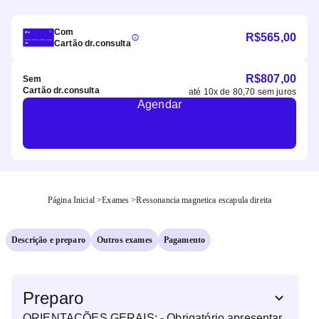
Com
R$
565,00
Cartão dr.consulta
R$
807,00
Sem
Cartão dr.consulta
até
10
x de
80,70
sem juros
Agendar
Página Inicial
>
Exames
>
Ressonancia magnetica escapula direita
Descrição e preparo
Outros exames
Pagamento
Preparo
ORIENTAÇÕES GERAIS: - Obrigatório apresentar