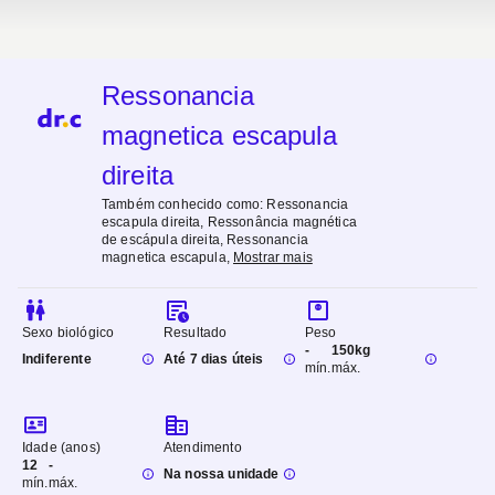
Ressonancia
magnetica escapula
direita
Também conhecido como:
Ressonancia
escapula direita, Ressonância magnética
de escápula direita, Ressonancia
magnetica escapula
,
Mostrar mais
Sexo biológico
Resultado
Peso
-
150kg
Indiferente
Até 7 dias úteis
mín.
máx.
Idade (anos)
Atendimento
12
-
Na nossa unidade
mín.
máx.