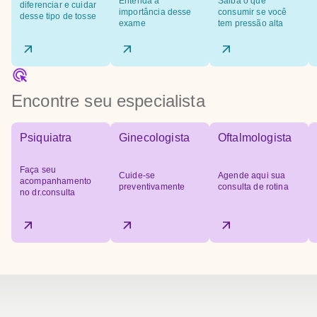
Entenda a
Saiba o que
amamentando: interromper a amamentação por 24
diferenciar e cuidar
importância desse
consumir se você
desse tipo de tosse
horas após o exame e descartar o leite nesse
exame
tem pressão alta
período. - Não realizado exame com
anestesia/sedação.
Encontre seu especialista
Psiquiatra
Ginecologista
Oftalmologista
Faça seu
Cuide-se
Agende aqui sua
acompanhamento
preventivamente
consulta de rotina
no dr.consulta