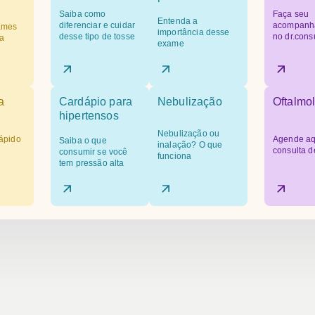
Saiba como
Faça seu
Entenda a
diferenciar e cuidar
acompanh
ames
importância desse
desse tipo de tosse
no dr.cons
a
exame
a
Cardápio para
Nebulização
Oftalmol
hipertensos
Nebulização ou
ápido
Agende aq
Saiba o que
inalação? O que
consulta d
consumir se você
funciona
tem pressão alta