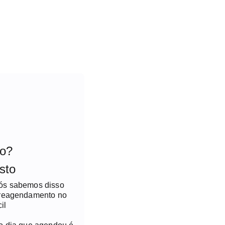
to?
sto
nós sabemos disso
 reagendamento no
il