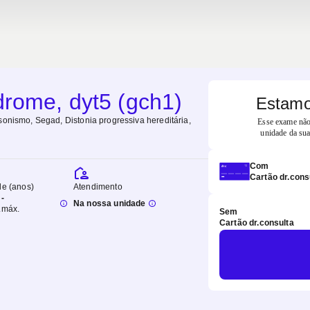
rome, dyt5 (gch1)
Estamo
sonismo, Segad, Distonia progressiva hereditária
,
Esse exame não 
unidade da sua
Com
Cartão dr.cons
de (anos)
Atendimento
-
Na nossa unidade
.
máx.
Sem
Cartão dr.consulta