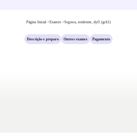
Página Inicial
>
Exames
>
Segawa, sindrome, dyt5 (gch1)
Descrição e preparo
Outros exames
Pagamento