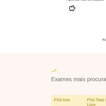
As
Exames mais procur
PSA livre
PSA Total /
Livre