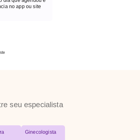
no dia que agendou é
cia no app ou site
ste
re seu especialista
ra
Ginecologista