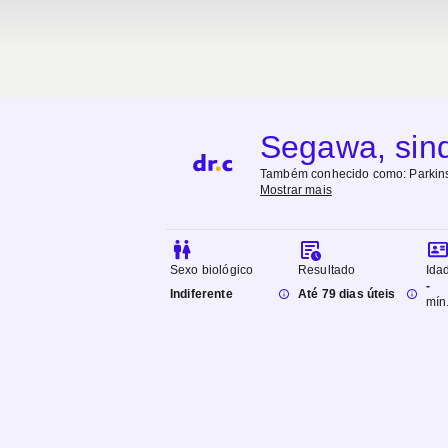
Segawa, sind
Também conhecido como:
Parkin
Mostrar mais
Sexo biológico
Resultado
Ida
-
Indiferente
Até 79 dias úteis
mín