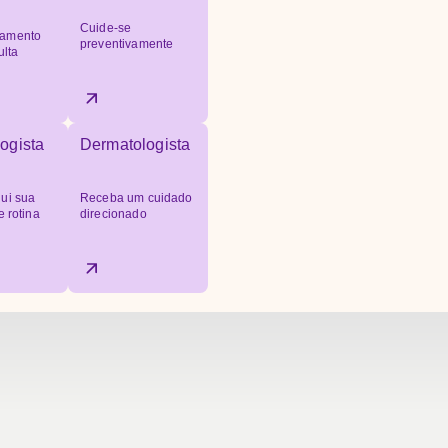
Cuide-se
amento
preventivamente
ulta
ogista
Dermatologista
ui sua
Receba um cuidado
e rotina
direcionado