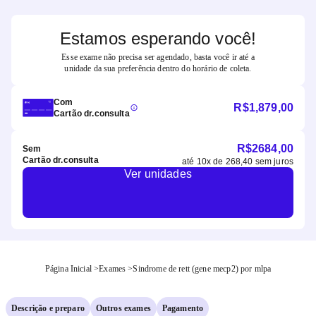
Estamos esperando você!
Esse exame não precisa ser agendado, basta você ir até a
unidade da sua preferência dentro do horário de coleta.
Com
R$
1,879,00
Cartão dr.consulta
R$
2684,00
Sem
Cartão dr.consulta
até
10
x de
268,40
sem juros
Ver unidades
Página Inicial
>
Exames
>
Sindrome de rett (gene mecp2) por mlpa
Descrição e preparo
Outros exames
Pagamento