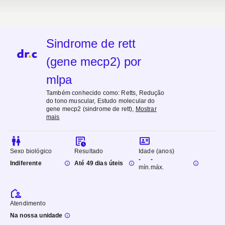
Sindrome de rett
(gene mecp2) por
mlpa
Também conhecido como:
Retts, Redução
do tono muscular, Estudo molecular do
gene mecp2 (sindrome de rett)
,
Mostrar
mais
Sexo biológico
Resultado
Idade (anos)
-
-
Indiferente
Até 49 dias úteis
mín.
máx.
Atendimento
Na nossa unidade