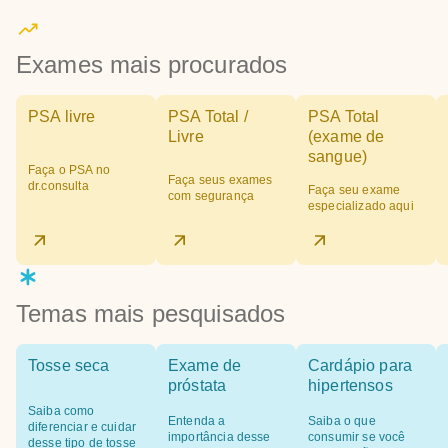
Exames mais procurados
PSA livre
PSA Total /
PSA Total
Livre
(exame de
sangue)
Faça o PSA no
Faça seus exames
dr.consulta
Faça seu exame
com segurança
especializado aqui
Temas mais pesquisados
Tosse seca
Exame de
Cardápio para
próstata
hipertensos
Saiba como
Entenda a
Saiba o que
diferenciar e cuidar
importância desse
consumir se você
desse tipo de tosse