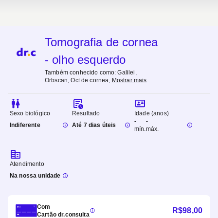
Tomografia de cornea
- olho esquerdo
Também conhecido como:
Galilei,
Orbscan, Oct de cornea
,
Mostrar mais
Sexo biológico
Resultado
Idade (anos)
-
-
Indiferente
Até 7 dias úteis
mín.
máx.
Atendimento
Na nossa unidade
Com
R$
98,00
Cartão dr.consulta