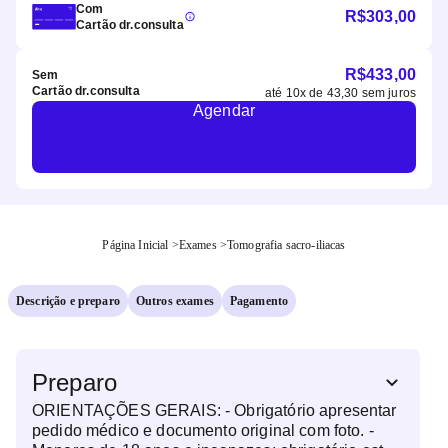
Com
R$
303,00
Cartão dr.consulta
R$
433,00
Sem
Cartão dr.consulta
até
10
x de
43,30
sem juros
Agendar
Página Inicial
>
Exames
>
Tomografia sacro-iliacas
Descrição e preparo
Outros exames
Pagamento
Preparo
ORIENTAÇÕES GERAIS: - Obrigatório apresentar
pedido médico e documento original com foto. -