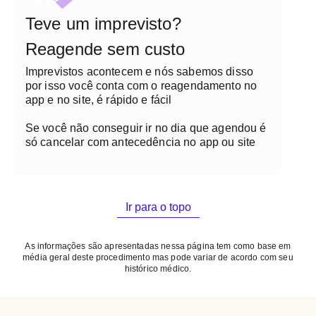
com contraste, não é necessário suspender a
amamentação. Se a paciente preferir, pode estocar
Teve um imprevisto?
o leite antes da realização do exame.
Reagende sem custo
Imprevistos acontecem e nós sabemos disso
por isso você conta com o reagendamento no
app e no site, é rápido e fácil
Se você não conseguir ir no dia que agendou é
só cancelar com antecedência no app ou site
Ir para o topo
As informações são apresentadas nessa página tem como base em
média geral deste procedimento mas pode variar de acordo com seu
histórico médico.