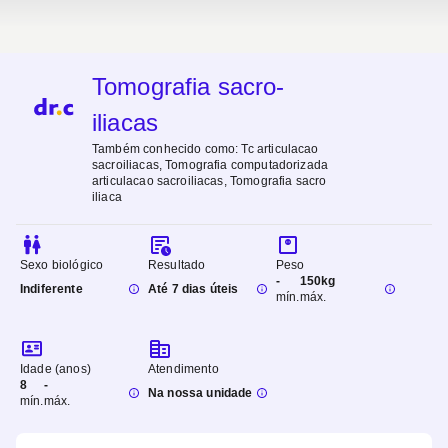
Tomografia sacro-
iliacas
Também conhecido como:
Tc articulacao
sacroiliacas, Tomografia computadorizada
articulacao sacroiliacas, Tomografia sacro
iliaca
Sexo biológico
Resultado
Peso
-
150kg
Indiferente
Até 7 dias úteis
mín.
máx.
Idade (anos)
Atendimento
8
-
Na nossa unidade
mín.
máx.