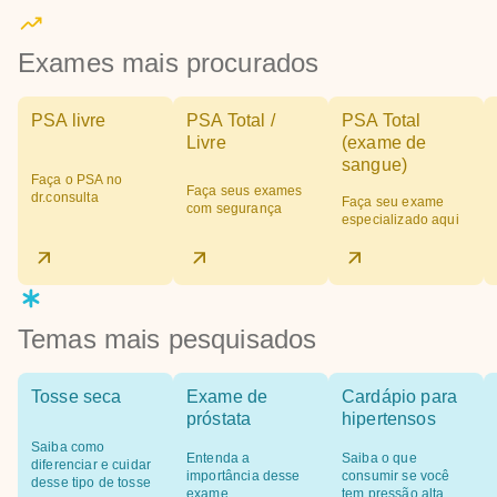
Exames mais procurados
PSA livre
PSA Total /
PSA Total
Livre
(exame de
sangue)
Faça o PSA no
Faça seus exames
dr.consulta
Faça seu exame
com segurança
especializado aqui
Temas mais pesquisados
Tosse seca
Exame de
Cardápio para
próstata
hipertensos
Saiba como
Entenda a
Saiba o que
diferenciar e cuidar
importância desse
consumir se você
desse tipo de tosse
exame
tem pressão alta