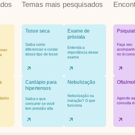
ados
Temas mais pesquisados
Encont
Tosse seca
Exame de
Psiquiat
próstata
Saiba como
Faça seu
Entenda a
diferenciar e cuidar
acompanh
ames
importância desse
desse tipo de tosse
no dr.cons
a
exame
a
Cardápio para
Nebulização
Oftalmol
hipertensos
Nebulização ou
ápido
Agende aq
Saiba o que
inalação? O que
consulta d
consumir se você
funciona
tem pressão alta