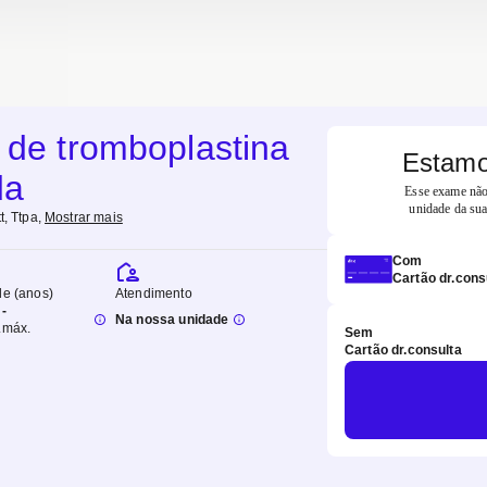
 de tromboplastina
Estamo
da
Esse exame não 
unidade da sua
tt, Ttpa
,
Mostrar mais
Com
Cartão dr.cons
de (anos)
Atendimento
-
Na nossa unidade
.
máx.
Sem
Cartão dr.consulta