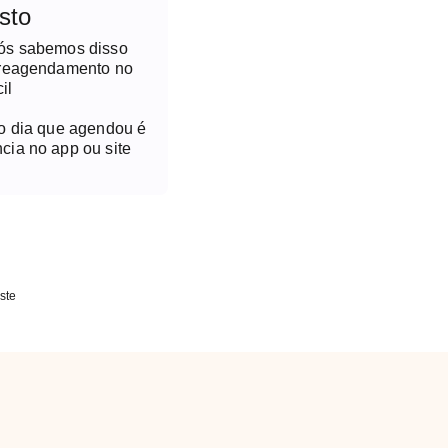
sto
nós sabemos disso
 reagendamento no
il
no dia que agendou é
cia no app ou site
ste