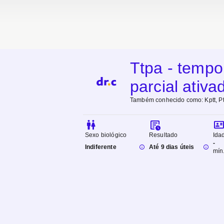
Ttpa - tempo
parcial ativa
Também conhecido como:
Kptt, P
Sexo biológico
Resultado
Ida
-
Indiferente
Até 9 dias úteis
mín