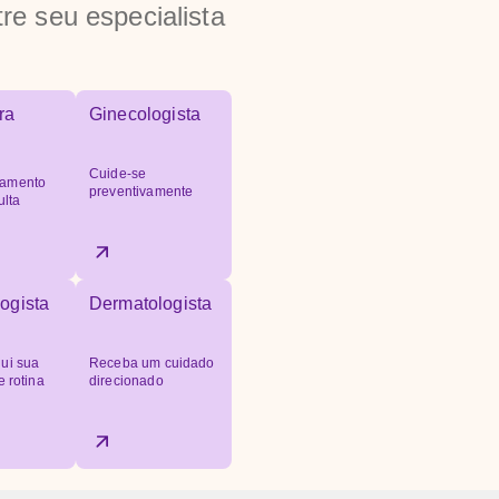
re seu especialista
ra
Ginecologista
Cuide-se
amento
preventivamente
ulta
ogista
Dermatologista
ui sua
Receba um cuidado
e rotina
direcionado