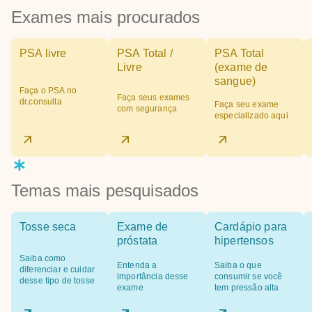
Exames mais procurados
PSA livre
PSA Total /
PSA Total
Livre
(exame de
sangue)
Faça o PSA no
Faça seus exames
dr.consulta
Faça seu exame
com segurança
especializado aqui
Temas mais pesquisados
Tosse seca
Exame de
Cardápio para
próstata
hipertensos
Saiba como
Entenda a
Saiba o que
diferenciar e cuidar
importância desse
consumir se você
desse tipo de tosse
exame
tem pressão alta