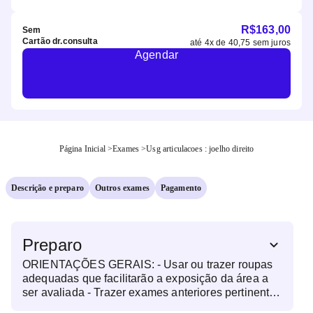
R$
163,00
Sem
Cartão dr.consulta
até
4
x de
40,75
sem juros
Agendar
Página Inicial
>
Exames
>
Usg articulacoes : joelho direito
Descrição e preparo
Outros exames
Pagamento
Preparo
ORIENTAÇÕES GERAIS: - Usar ou trazer roupas
adequadas que facilitarão a exposição da área a
ser avaliada - Trazer exames anteriores pertinentes
à região a ser avaliada - Trazer o pedido médico do