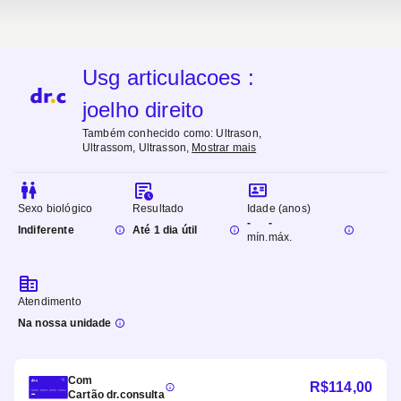
Usg articulacoes :
joelho direito
Também conhecido como:
Ultrason,
Ultrassom, Ultrasson
,
Mostrar mais
Sexo biológico
Resultado
Idade (anos)
-
-
Indiferente
Até 1 dia útil
mín.
máx.
Atendimento
Na nossa unidade
Com
R$
114,00
Cartão dr.consulta