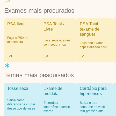
Exames mais procurados
PSA livre
PSA Total /
PSA Total
Livre
(exame de
sangue)
Faça o PSA no
Faça seus exames
dr.consulta
Faça seu exame
com segurança
especializado aqui
Temas mais pesquisados
Tosse seca
Exame de
Cardápio para
próstata
hipertensos
Saiba como
Entenda a
Saiba o que
diferenciar e cuidar
importância desse
consumir se você
desse tipo de tosse
exame
tem pressão alta