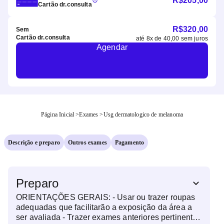
R$
205,00
Cartão dr.consulta
R$
320,00
Sem
Cartão dr.consulta
até
8
x de
40,00
sem juros
Agendar
Página Inicial
>
Exames
>
Usg dermatologico de melanoma
Descrição e preparo
Outros exames
Pagamento
Preparo
ORIENTAÇÕES GERAIS: - Usar ou trazer roupas
adequadas que facilitarão a exposição da área a
ser avaliada - Trazer exames anteriores pertinentes