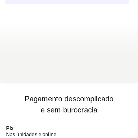
à região a ser avaliada - Trazer o pedido médico do
exame - Não há preparo específico para o exame
Pagamento descomplicado
e sem burocracia
Pix
Nas unidades e online