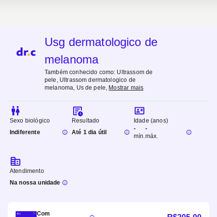
Usg dermatologico de
melanoma
Também conhecido como:
Ultrassom de
pele, Ultrassom dermatologico de
melanoma, Us de pele
,
Mostrar mais
Sexo biológico
Resultado
Idade (anos)
-
-
Indiferente
Até 1 dia útil
mín.
máx.
Atendimento
Na nossa unidade
Com