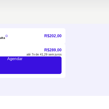
R$
202,00
ulta
R$
289,00
até
7
x de
41,29
sem juros
Agendar