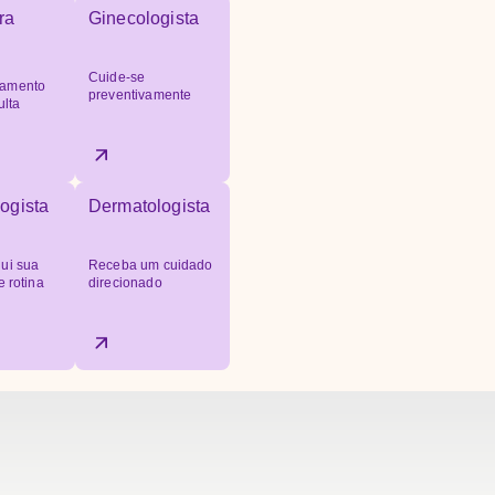
ra
Ginecologista
Cuide-se
amento
preventivamente
ulta
ogista
Dermatologista
ui sua
Receba um cuidado
e rotina
direcionado