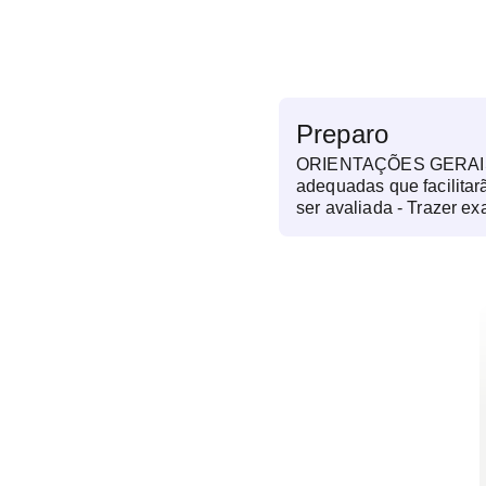
Preparo
ORIENTAÇÕES GERAIS: 
adequadas que facilitar
ser avaliada - Trazer ex
à região a ser avaliada 
exame - Não há preparo