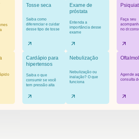
Tosse seca
Exame de
Psiquiat
próstata
Saiba como
Faça seu
Entenda a
diferenciar e cuidar
acompanh
ames
importância desse
desse tipo de tosse
no dr.cons
a
exame
a
Cardápio para
Nebulização
Oftalmol
hipertensos
Nebulização ou
ápido
Agende aq
Saiba o que
inalação? O que
consulta d
consumir se você
funciona
tem pressão alta