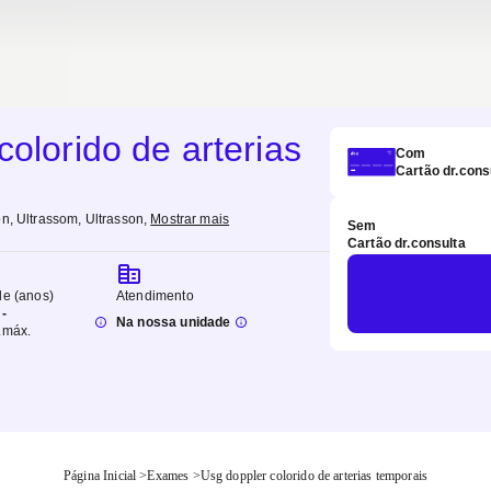
colorido de arterias
Com
Cartão dr.cons
on, Ultrassom, Ultrasson
,
Mostrar mais
Sem
Cartão dr.consulta
de (anos)
Atendimento
-
Na nossa unidade
.
máx.
Página Inicial
>
Exames
>
Usg doppler colorido de arterias temporais