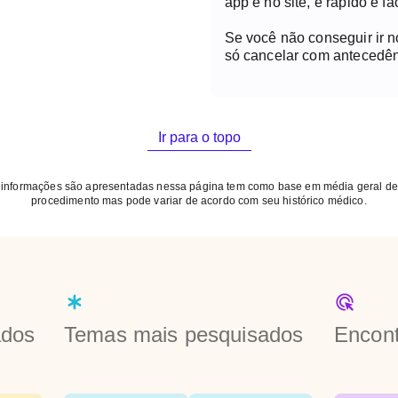
app e no site, é rápido e fác
Se você não conseguir ir 
só cancelar com antecedên
Ir para o topo
 informações são apresentadas nessa página tem como base em média geral de
procedimento mas pode variar de acordo com seu histórico médico.
ados
Temas mais pesquisados
Encont