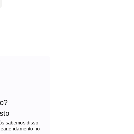
to?
sto
nós sabemos disso
 reagendamento no