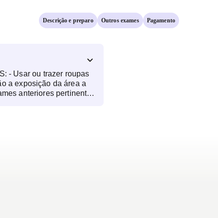
Descrição e preparo
Outros exames
Pagamento
- Usar ou trazer roupas
ão a exposição da área a
ames anteriores pertinentes
- Trazer o pedido médico do
 específico para o exame