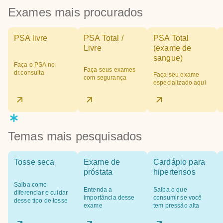
Exames mais procurados
PSA livre
PSA Total /
PSA Total
Livre
(exame de
sangue)
Faça o PSA no
Faça seus exames
dr.consulta
Faça seu exame
com segurança
especializado aqui
Temas mais pesquisados
Tosse seca
Exame de
Cardápio para
próstata
hipertensos
Saiba como
Entenda a
Saiba o que
diferenciar e cuidar
importância desse
consumir se você
desse tipo de tosse
exame
tem pressão alta