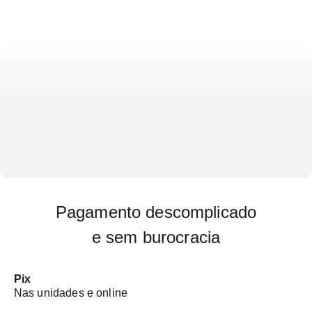
exame - Necessário apresentar todos os exames
feitos na gestação em curso - Não há preparo
específico para o exame.
Pagamento descomplicado
e sem burocracia
Pix
Nas unidades e online