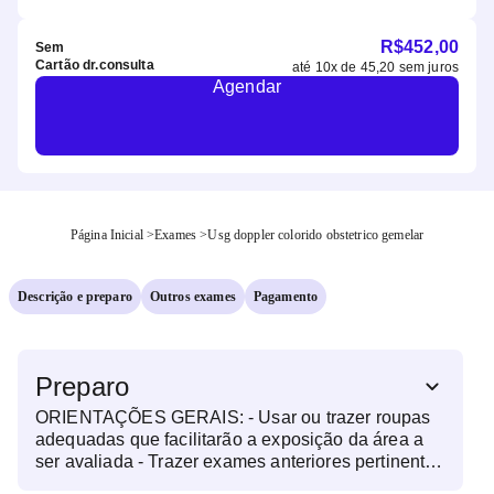
R$
452,00
Sem
Cartão dr.consulta
até
10
x de
45,20
sem juros
Agendar
Página Inicial
>
Exames
>
Usg doppler colorido obstetrico gemelar
Descrição e preparo
Outros exames
Pagamento
Preparo
ORIENTAÇÕES GERAIS: - Usar ou trazer roupas
adequadas que facilitarão a exposição da área a
ser avaliada - Trazer exames anteriores pertinentes
à região a ser avaliada - Trazer o pedido médico do