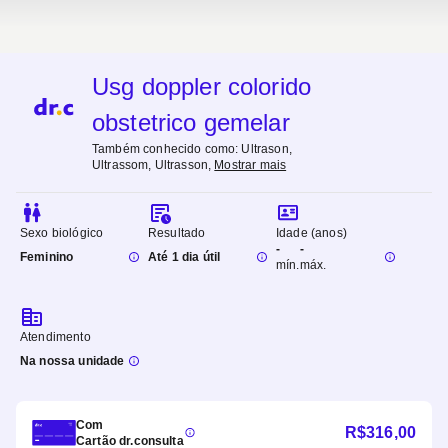
Usg doppler colorido
obstetrico gemelar
Também conhecido como:
Ultrason,
Ultrassom, Ultrasson
,
Mostrar mais
Sexo biológico
Resultado
Idade (anos)
-
-
Feminino
Até 1 dia útil
mín.
máx.
Atendimento
Na nossa unidade
Com
R$
316,00
Cartão dr.consulta