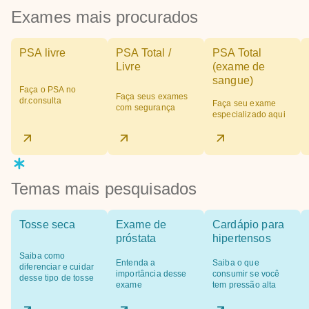
Exames mais procurados
PSA livre
PSA Total /
PSA Total
Livre
(exame de
sangue)
Faça o PSA no
Faça seus exames
dr.consulta
Faça seu exame
com segurança
especializado aqui
Temas mais pesquisados
Tosse seca
Exame de
Cardápio para
próstata
hipertensos
Saiba como
Entenda a
Saiba o que
diferenciar e cuidar
importância desse
consumir se você
desse tipo de tosse
exame
tem pressão alta