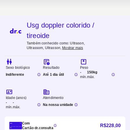
Usg doppler colorido /
tireoide
Também conhecido como:
Ultrason,
Ultrassom, Ultrasson
,
Mostrar mais
Sexo biológico
Resultado
Peso
-
150kg
Indiferente
Até 1 dia útil
mín.
máx.
Idade (anos)
Atendimento
-
-
Na nossa unidade
mín.
máx.
Com
R$
228,00
Cartão dr.consulta