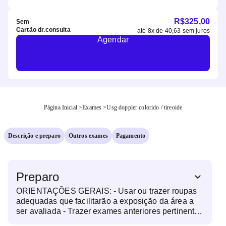
R$
325,00
Sem
Cartão dr.consulta
até
8
x de
40,63
sem juros
Agendar
Página Inicial
>
Exames
>
Usg doppler colorido / tireoide
Descrição e preparo
Outros exames
Pagamento
Preparo
ORIENTAÇÕES GERAIS: - Usar ou trazer roupas
adequadas que facilitarão a exposição da área a
ser avaliada - Trazer exames anteriores pertinentes
à região a ser avaliada - Trazer o pedido médico do