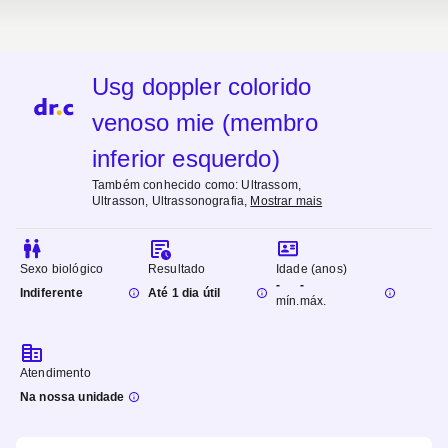
Usg doppler colorido
venoso mie (membro
inferior esquerdo)
Também conhecido como:
Ultrassom,
Ultrasson, Ultrassonografia
,
Mostrar mais
Sexo biológico
Resultado
Idade (anos)
-
-
Indiferente
Até 1 dia útil
mín.
máx.
Atendimento
Na nossa unidade