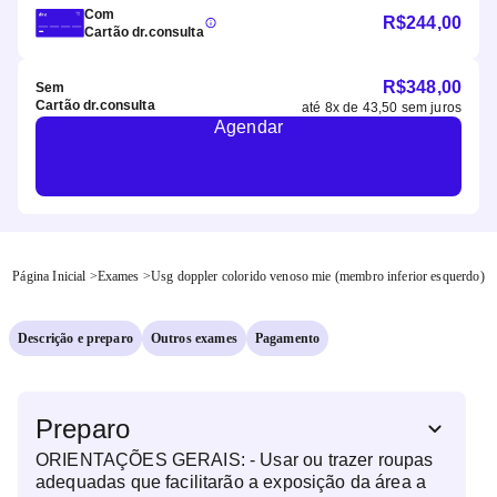
Com
R$
244,00
Cartão dr.consulta
R$
348,00
Sem
Cartão dr.consulta
até
8
x de
43,50
sem juros
Agendar
Página Inicial
>
Exames
>
Usg doppler colorido venoso mie (membro inferior esquerdo)
Descrição e preparo
Outros exames
Pagamento
Preparo
ORIENTAÇÕES GERAIS: - Usar ou trazer roupas
adequadas que facilitarão a exposição da área a