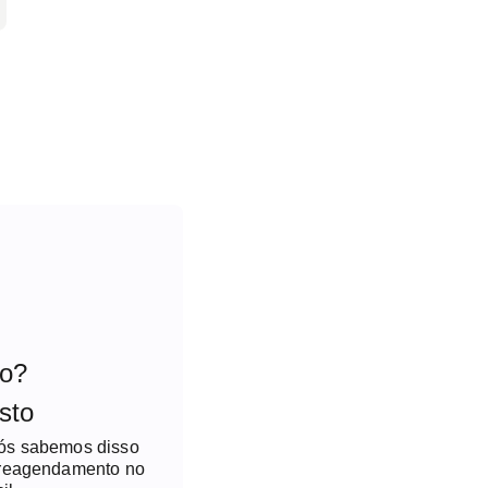
to?
sto
nós sabemos disso
 reagendamento no