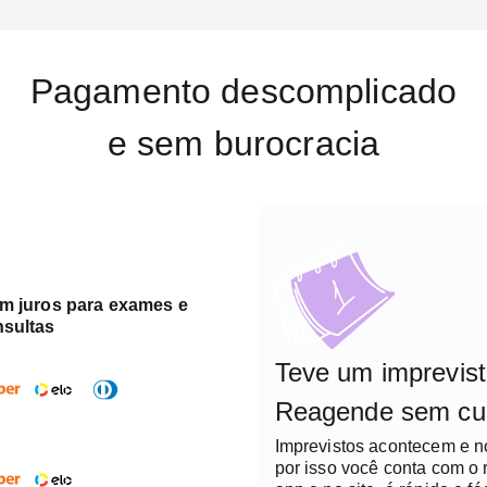
Pagamento descomplicado
e sem burocracia
em juros para exames e
nsultas
Teve um imprevis
Reagende sem cu
Imprevistos acontecem e 
por isso você conta com o