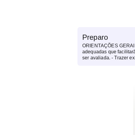
Preparo
ORIENTAÇÕES GERAIS: 
adequadas que facilitar
ser avaliada. - Trazer exames anteriores
pertinentes à região a se
pedido médico do exame 
deve ser realizado entr
gestação - Morfológico 2
realizado entre 21 e 24