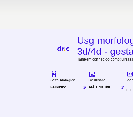
Usg morfolog
3d/4d - gest
Também conhecido como:
Ultras
Sexo biológico
Resultado
Ida
-
Feminino
Até 1 dia útil
mín