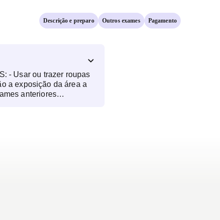
Descrição e preparo
Outros exames
Pagamento
- Usar ou trazer roupas
ão a exposição da área a
r avaliada. - Trazer o
- Morfológico 1º trimestre:
e 11 e 14 semanas de
º trimestre: deve ser
 semanas de gestação.