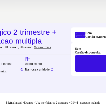
ico 2 trimestre +
Com
Cartão dr.cons
acao multipla
son, Ultrassom, Ultrasson
,
Mostrar mais
Sem
Cartão dr.consulta
de (anos)
Atendimento
-
Na nossa unidade
.
máx.
Página Inicial
>
Exames
>
Usg morfologico 2 trimestre + 3d/4d - gestacao multipla