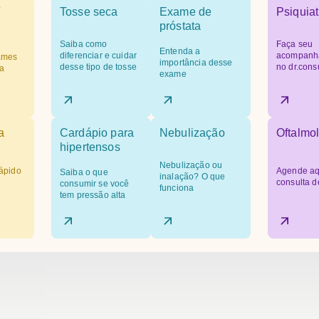
Tosse seca
Exame de
Psiquiat
próstata
Saiba como
Faça seu
Entenda a
diferenciar e cuidar
acompanh
ames
importância desse
desse tipo de tosse
no dr.cons
a
exame
a
Cardápio para
Nebulização
Oftalmol
hipertensos
Nebulização ou
ápido
Agende aq
Saiba o que
inalação? O que
consulta d
consumir se você
funciona
tem pressão alta