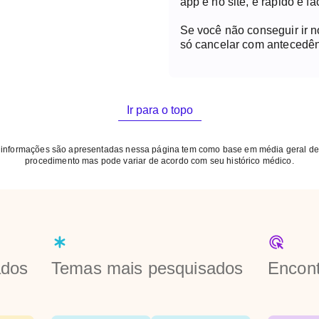
app e no site, é rápido e fác
Se você não conseguir ir 
só cancelar com antecedên
Ir para o topo
 informações são apresentadas nessa página tem como base em média geral de
procedimento mas pode variar de acordo com seu histórico médico.
ados
Temas mais pesquisados
Encont