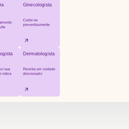
ra
Ginecologista
Cuide-se
amento
preventivamente
ulta
ogista
Dermatologista
ui sua
Receba um cuidado
e rotina
direcionado