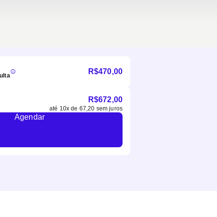
R$
470,00
ulta
R$
672,00
até
10
x de
67,20
sem juros
Agendar