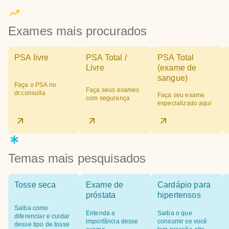
Exames mais procurados
PSA livre
PSA Total /
PSA Total
Livre
(exame de
sangue)
Faça o PSA no
Faça seus exames
dr.consulta
Faça seu exame
com segurança
especializado aqui
Temas mais pesquisados
Tosse seca
Exame de
Cardápio para
próstata
hipertensos
Saiba como
Entenda a
Saiba o que
diferenciar e cuidar
importância desse
consumir se você
desse tipo de tosse