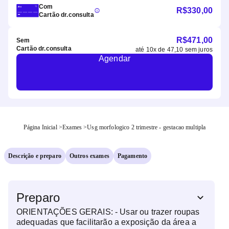
Com
R$
330,00
Cartão dr.consulta
R$
471,00
Sem
Cartão dr.consulta
até
10
x de
47,10
sem juros
Agendar
Página Inicial
>
Exames
>
Usg morfologico 2 trimestre - gestacao multipla
Descrição e preparo
Outros exames
Pagamento
Preparo
ORIENTAÇÕES GERAIS: - Usar ou trazer roupas
adequadas que facilitarão a exposição da área a