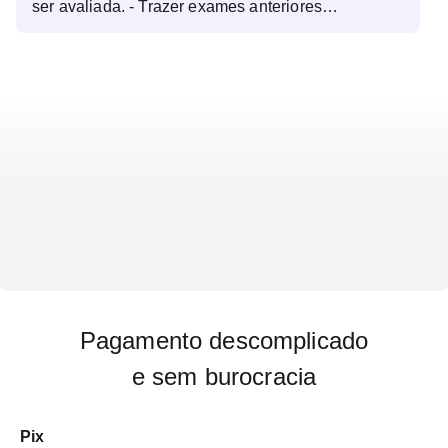
ser avaliada. - Trazer exames anteriores
pertinentes à região a ser avaliada. - Trazer o
pedido médico do exame - Morfológico 1º trimestre:
deve ser realizado entre 11 e 14 semanas de
gestação - Morfológico 2º trimestre: deve ser
realizado entre 21 e 24 semanas de gestação.
Pagamento descomplicado
e sem burocracia
Pix