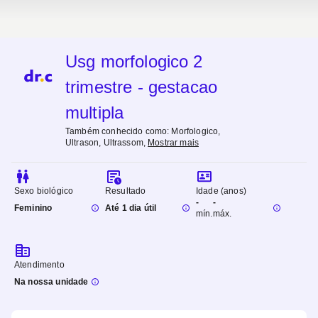
Usg morfologico 2
trimestre - gestacao
multipla
Também conhecido como:
Morfologico,
Ultrason, Ultrassom
,
Mostrar mais
Sexo biológico
Resultado
Idade (anos)
-
-
Feminino
Até 1 dia útil
mín.
máx.
Atendimento
Na nossa unidade