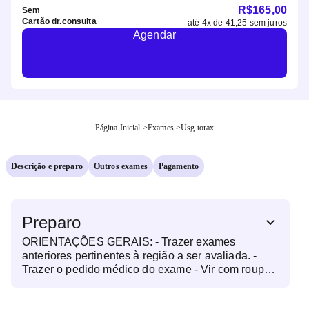
R$
165,00
Sem
Cartão dr.consulta
até
4
x de
41,25
sem juros
Agendar
Página Inicial
>
Exames
>
Usg torax
Descrição e preparo
Outros exames
Pagamento
Preparo
ORIENTAÇÕES GERAIS: - Trazer exames
anteriores pertinentes à região a ser avaliada. -
Trazer o pedido médico do exame - Vir com roupa
que facilite a execução do exame, como camisa de
botão. Preferencialmente, não vir de vestido. - Não