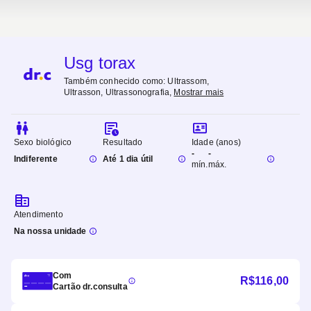
Usg torax
Também conhecido como:
Ultrassom,
Ultrasson, Ultrassonografia
,
Mostrar mais
Sexo biológico
Resultado
Idade (anos)
-
-
Indiferente
Até 1 dia útil
mín.
máx.
Atendimento
Na nossa unidade
Com
R$
116,00
Cartão dr.consulta