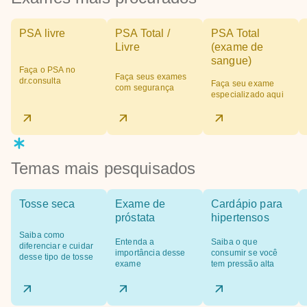
PSA livre
PSA Total /
PSA Total
Livre
(exame de
sangue)
Faça o PSA no
Faça seus exames
dr.consulta
Faça seu exame
com segurança
especializado aqui
Temas mais pesquisados
Tosse seca
Exame de
Cardápio para
próstata
hipertensos
Saiba como
Entenda a
Saiba o que
diferenciar e cuidar
importância desse
consumir se você
desse tipo de tosse
exame
tem pressão alta