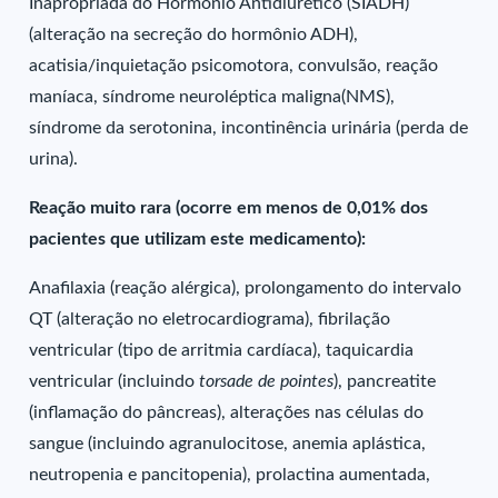
Inapropriada do Hormônio Antidiurético (SIADH)
(alteração na secreção do hormônio ADH),
acatisia/inquietação psicomotora, convulsão, reação
maníaca, síndrome neuroléptica maligna(NMS),
síndrome da serotonina, incontinência urinária (perda de
urina).
Reação muito rara (ocorre em menos de 0,01% dos
pacientes que utilizam este medicamento):
Anafilaxia (reação alérgica), prolongamento do intervalo
QT (alteração no eletrocardiograma), fibrilação
ventricular (tipo de arritmia cardíaca), taquicardia
ventricular (incluindo
torsade de pointes
), pancreatite
(inflamação do pâncreas), alterações nas células do
sangue (incluindo agranulocitose, anemia aplástica,
neutropenia e pancitopenia), prolactina aumentada,