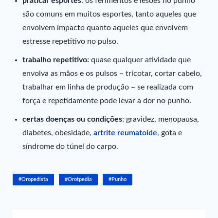
praticar esportes
: os ferimentos e lesões no punho
são comuns em muitos esportes, tanto aqueles que
envolvem impacto quanto aqueles que envolvem
estresse repetitivo no pulso.
trabalho repetitivo:
quase qualquer atividade que
envolva as mãos e os pulsos – tricotar, cortar cabelo,
trabalhar em linha de produção – se realizada com
força e repetidamente pode levar a dor no punho.
certas doenças ou condições
: gravidez, menopausa,
diabetes, obesidade,
artrite reumatoide
, gota e
síndrome do túnel do carpo.
#Oropedista
#Orotpedia
#Punho