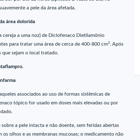
suavemente a pele da área afetada.
a área dolorida
 cereja a uma noz) de Diclofenaco Dietilamônio
2
entes para tratar uma área de cerca de 400-800 cm
. Após
 que sejam o local tratado.
ataflampro.
infarma
(aqueles associados ao uso de formas sistêmicas de
fenaco tópico for usado em doses mais elevadas ou por
ndado.
sobre a pele intacta e não doente, sem feridas abertas
om os olhos e as membranas mucosas; o medicamento não