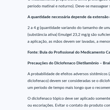
período matinal e noturno). Deve-se massagear 
A quantidade necessária depende da extensão d
2 a 4 g (quantidade variando do tamanho de uma
(substância ativa) Emulgel 23,2 mg/g são sufici
a aplicação, as mãos devem ser lavadas, a menos
Fonte: Bula do Profissional do Medicamento C
Precauções do Diclofenaco Dietilamônio – Bra
A probabilidade de efeitos adversos sistêmicos 
diclofenaco) devem ser consideradas se o diclo
um período de tempo mais longo que o recome
O diclofenaco tópico deve ser aplicado somente 
ou escoriações. Evitar o contato do produto c