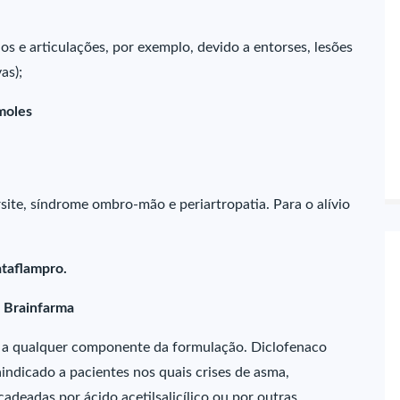
s e articulações, por exemplo, devido a entorses, lesões
as);
moles
rsite, síndrome ombro-mão e periartropatia. Para o alívio
ataflampro.
– Brainfarma
u a qualquer componente da formulação. Diclofenaco
indicado a pacientes nos quais crises de asma,
adeadas por ácido acetilsalicílico ou por outras