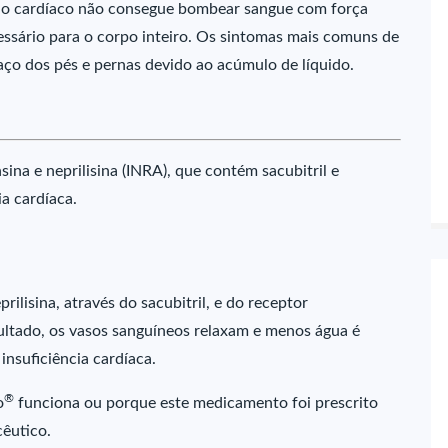
culo cardíaco não consegue bombear sangue com força
essário para o corpo inteiro. Os sintomas mais comuns de
chaço dos pés e pernas devido ao acúmulo de líquido.
ina e neprilisina (INRA), que contém sacubitril e
ia cardíaca.
ilisina, através do sacubitril, e do receptor
sultado, os vasos sanguíneos relaxam e menos água é
 insuficiência cardíaca.
®
o
funciona ou porque este medicamento foi prescrito
êutico.