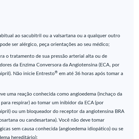
bitual ao sacubitril ou a valsartana ou a qualquer outro
pode ser alérgico, peça orientações ao seu médico;
 o tratamento de sua pressão arterial alta ou de
bidores da Enzima Conversora da Angiotensina (ECA, por
®
ipril). Não inicie Entresto
em até 36 horas após tomar a
teve uma reação conhecida como angioedema (inchaço da
e para respirar) ao tomar um inibidor da ECA (por
ramipril) ou um bloqueador do receptor da angiotensina BRA
 losartana ou candesartana). Você não deve tomar
gicas sem causa conhecida (angioedema idiopático) ou se
dema hereditário);