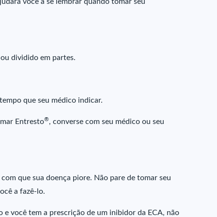
judará você a se lembrar quando tomar seu
ou dividido em partes.
 tempo que seu médico indicar.
®
omar Entresto
, converse com seu médico ou seu
 com que sua doença piore. Não pare de tomar seu
cê a fazê-lo.
o e você tem a prescrição de um inibidor da ECA, não