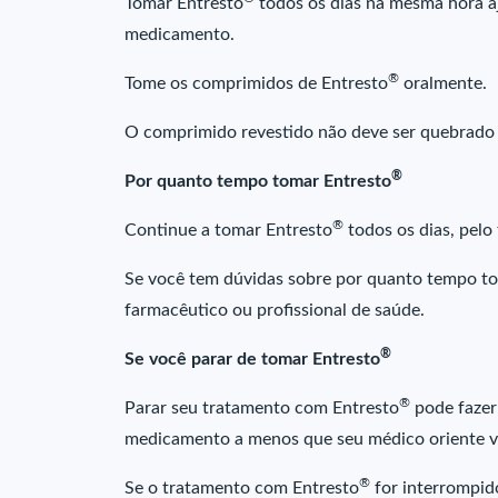
Tomar Entresto
todos os dias na mesma hora a
medicamento.
®
Tome os comprimidos de Entresto
oralmente.
O comprimido revestido não deve ser quebrado 
®
Por quanto tempo tomar Entresto
®
Continue a tomar Entresto
todos os dias, pelo
Se você tem dúvidas sobre por quanto tempo t
farmacêutico ou profissional de saúde.
®
Se você parar de tomar Entresto
®
Parar seu tratamento com Entresto
pode fazer
medicamento a menos que seu médico oriente vo
®
Se o tratamento com Entresto
for interrompid