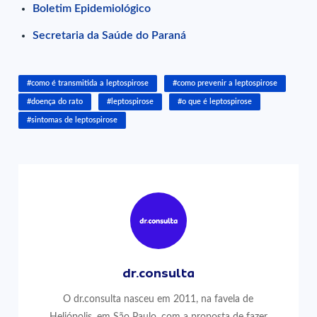
Boletim Epidemiológico
Secretaria da Saúde do Paraná
#como é transmitida a leptospirose
#como prevenir a leptospirose
#doença do rato
#leptospirose
#o que é leptospirose
#sintomas de leptospirose
dr.consulta
O dr.consulta nasceu em 2011, na favela de
Heliópolis, em São Paulo, com a proposta de fazer